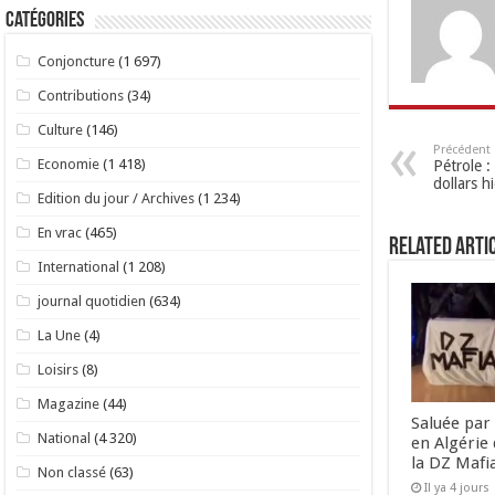
Catégories
Conjoncture
(1 697)
Contributions
(34)
Culture
(146)
Précédent
Economie
(1 418)
Pétrole :
dollars h
Edition du jour / Archives
(1 234)
En vrac
(465)
Related Arti
International
(1 208)
journal quotidien
(634)
La Une
(4)
Loisirs
(8)
Magazine
(44)
Saluée par 
National
(4 320)
en Algérie 
la DZ Mafi
Non classé
(63)
Il ya 4 jours