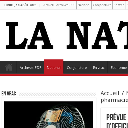
Accueil
Archives-PDF
National
Conjoncture
En vrac
LUNDI , 10 AOÛT 2026
Archives-PDF
National
Conjoncture
En vrac
Economie
Accueil
/
EN VRAC
pharmacie
Prévue 
d’offic