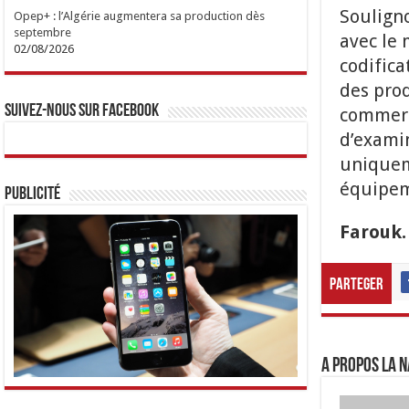
Soulign
Opep+ : l’Algérie augmentera sa production dès
septembre
avec le 
02/08/2026
codifica
des pro
Suivez-nous sur Facebook
commerc
d’examin
uniqueme
équipem
Publicité
Farouk.
Parteger
A propos LA N