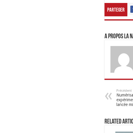
Parteger
A propos LA N
Précédent
Numérisa
expérime
lancée m
Related Arti