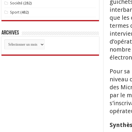
guichets
Société
(282)
interban
Sport
(482)
que les 
termes d
intervi
Archives
d’opérat
Archives
nombre 
électron
Pour sa 
niveau d
des Mic
par le m
s’inscri
opérate
Synthèse