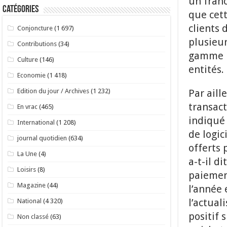
un franc
Catégories
que cet
clients 
Conjoncture
(1 697)
plusieur
Contributions
(34)
gamme pl
Culture
(146)
entités.
Economie
(1 418)
Par aill
Edition du jour / Archives
(1 232)
transact
En vrac
(465)
indiqué 
International
(1 208)
de logic
journal quotidien
(634)
offerts 
La Une
(4)
a-t-il d
Loisirs
(8)
paiement
Magazine
(44)
l’année 
l’actual
National
(4 320)
positif 
Non classé
(63)