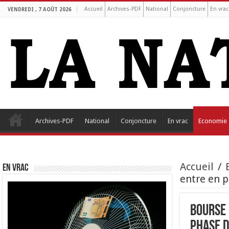
Accueil
Archives-PDF
National
Conjoncture
En vrac
VENDREDI , 7 AOÛT 2026
Archives-PDF
National
Conjoncture
En vrac
Economie
Accueil
/
EN VRAC
entre en p
Bourse 
phase d