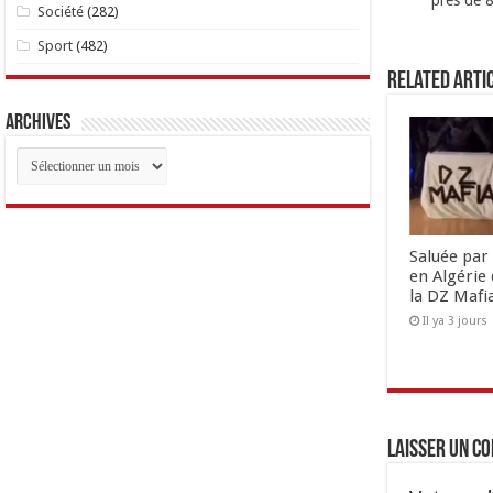
près de 8
Société
(282)
Sport
(482)
Related Arti
Archives
Archives
Saluée par 
en Algérie 
la DZ Mafi
Il ya 3 jours
Laisser un c