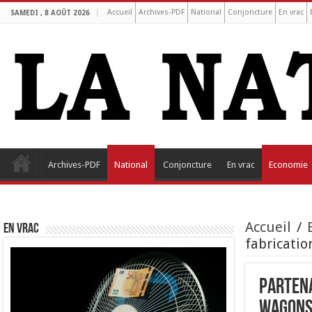
Accueil
Archives-PDF
National
Conjoncture
En vrac
SAMEDI , 8 AOÛT 2026
Archives-PDF
National
Conjoncture
En vrac
Economie
Accueil
/
EN VRAC
fabricatio
Partena
wagons 