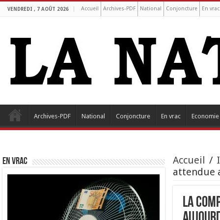
Accueil
Archives-PDF
National
Conjoncture
En vrac
VENDREDI , 7 AOÛT 2026
Archives-PDF
National
Conjoncture
En vrac
Economie
Accueil
/
EN VRAC
attendue 
La com
aujourd