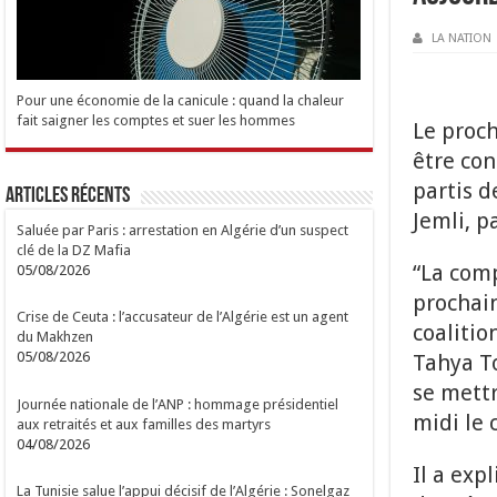
LA NATION
Pour une économie de la canicule : quand la chaleur
fait saigner les comptes et suer les hommes
Le proch
être co
partis d
Articles Récents
Jemli, p
Saluée par Paris : arrestation en Algérie d’un suspect
clé de la DZ Mafia
“La com
05/08/2026
prochain
Crise de Ceuta : l’accusateur de l’Algérie est un agent
coalitio
du Makhzen
05/08/2026
Tahya To
se mettr
Journée nationale de l’ANP : hommage présidentiel
midi le
aux retraités et aux familles des martyrs
04/08/2026
Il a exp
La Tunisie salue l’appui décisif de l’Algérie : Sonelgaz