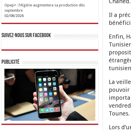
Chahed.
Opep+ : l’Algérie augmentera sa production dès
septembre
Il a pré
02/08/2026
bénéfici
Suivez-nous sur Facebook
Enfin, H
Tunisie
proposit
étrangèr
Publicité
tunisien
La veill
pouvoir 
importan
vendred
Tounes.
Lors d’u