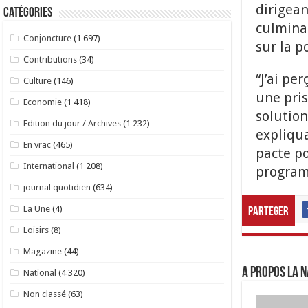
dirigean
Catégories
culminan
Conjoncture
(1 697)
sur la p
Contributions
(34)
“J’ai pe
Culture
(146)
une pris
Economie
(1 418)
solution
Edition du jour / Archives
(1 232)
expliqua
En vrac
(465)
pacte p
International
(1 208)
progra
journal quotidien
(634)
La Une
(4)
Parteger
Loisirs
(8)
Magazine
(44)
A propos LA N
National
(4 320)
Non classé
(63)