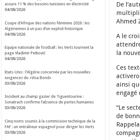
De l’aut
assure 11 % des besoins tunisiens en électricité
04/08/2026
multipli
Ahmed Z
Coupe d’Afrique des nations féminine 2026 : les
Algériennes à un pas d’un exploit historique
04/08/2026
A le cro
attendre
Equipe nationale de football : les Verts tournent la
la nouve
page Vladimir Petković
04/08/2026
Ces text
Etats-Unis : l’Algérie concernée par les nouvelles
activero
exigences du «Visa Bond»
ainsi qu
03/08/2026
engagé 
Incident au champ gazier de Tiguentourine :
Sonatrach confirme l’absence de pertes humaines
“Le sect
03/08/2026
de bonne
Cinq noms soumis à la commission technique de la
Rappelan
FAF : un entraîneur espagnol pour diriger les Verts
compagni
03/08/2026