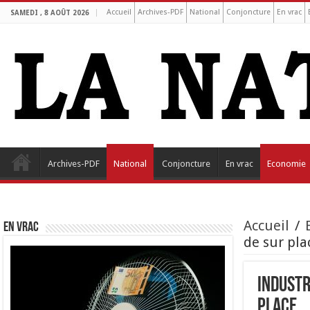
Accueil
Archives-PDF
National
Conjoncture
En vrac
SAMEDI , 8 AOÛT 2026
Archives-PDF
National
Conjoncture
En vrac
Economie
Accueil
/
EN VRAC
de sur pla
Industr
place