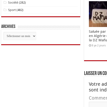
Société
(282)
Sport
(482)
Archives
Saluée par 
Archives
en Algérie 
la DZ Mafi
Il ya 2 jours
Laisser un c
Votre ad
sont in
Commen