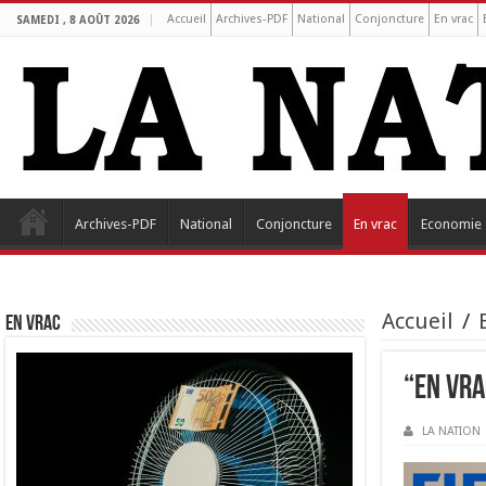
Accueil
Archives-PDF
National
Conjoncture
En vrac
SAMEDI , 8 AOÛT 2026
Archives-PDF
National
Conjoncture
En vrac
Economie
Accueil
/
EN VRAC
“En vra
LA NATION