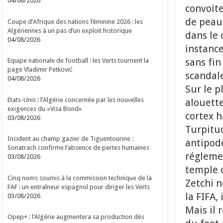
04/08/2026
convoite
de peau
Coupe d’Afrique des nations féminine 2026 : les
Algériennes à un pas d’un exploit historique
dans le 
04/08/2026
instance
sans fin
Equipe nationale de football : les Verts tournent la
page Vladimir Petković
scandal
04/08/2026
Sur le p
Etats-Unis : l’Algérie concernée par les nouvelles
alouette
exigences du «Visa Bond»
cortex h
03/08/2026
Turpitu
Incident au champ gazier de Tiguentourine :
antipode
Sonatrach confirme l’absence de pertes humaines
réglemen
03/08/2026
temple 
Cinq noms soumis à la commission technique de la
Zetchi n
FAF : un entraîneur espagnol pour diriger les Verts
la FIFA,
03/08/2026
Mais il 
Opep+ : l’Algérie augmentera sa production dès