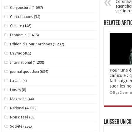
Coronavi
scientifi
Conjoncture
(1 697)
vaccin r
Contributions
(34)
Related Arti
Culture
(146)
Economie
(1 418)
Edition du jour / Archives
(1 232)
En vrac
(465)
International
(1 208)
Pour une é
journal quotidien
(634)
canicule : 
fait saigne
La Une
(4)
suer les 
Loisirs
(8)
Il ya 2 sema
Magazine
(44)
National
(4 320)
Non classé
(63)
Laisser un c
Société
(282)