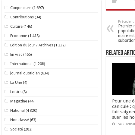
Conjoncture
(1 697)
Contributions
(34)
Précédent
Premier m
Culture
(146)
populati
maire est
Economie
(1 418)
subordon
Edition du jour / Archives
(1 232)
Related Arti
En vrac
(465)
International
(1 208)
journal quotidien
(634)
La Une
(4)
Loisirs
(8)
Pour une é
Magazine
(44)
canicule : 
National
(4 320)
fait saigne
suer les 
Non classé
(63)
Il ya 2 sema
Société
(282)