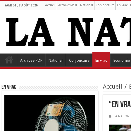
Accueil
Archives-PDF
National
Conjoncture
En vrac
SAMEDI , 8 AOÛT 2026
Archives-PDF
National
Conjoncture
En vrac
Economie
Accueil
/
EN VRAC
“En Vra
LA NATION