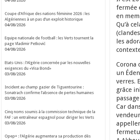
04/08/2026
fermée e
Coupe d’Afrique des nations féminine 2026 : les
en memb
Algériennes à un pas d’un exploit historique
Qu’à cel
04/08/2026
(clandes
Equipe nationale de football : les Verts tournent la
les ador
page Vladimir Petković
contexte
04/08/2026
Etats-Unis : l’Algérie concernée par les nouvelles
Corona o
exigences du «Visa Bond»
un Éden 
03/08/2026
verres. 
Incident au champ gazier de Tiguentourine :
grâce in
Sonatrach confirme l’absence de pertes humaines
passage
03/08/2026
Car dans 
Cinq noms soumis à la commission technique de la
vendeurs
FAF : un entraîneur espagnol pour diriger les Verts
appellen
03/08/2026
fermetu
Opep+ : l’Algérie augmentera sa production dès