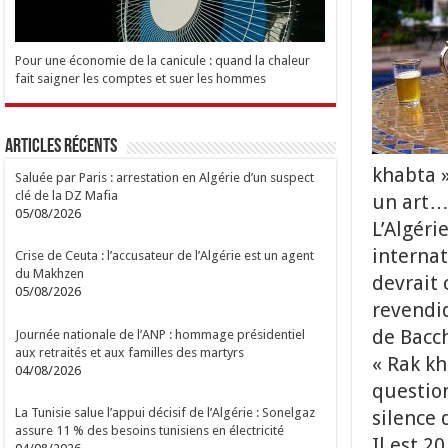
Pour une économie de la canicule : quand la chaleur
fait saigner les comptes et suer les hommes
Articles Récents
khabta »
Saluée par Paris : arrestation en Algérie d’un suspect
clé de la DZ Mafia
un art…
05/08/2026
L’Algéri
internat
Crise de Ceuta : l’accusateur de l’Algérie est un agent
du Makhzen
devrait 
05/08/2026
revendiq
de Bacc
Journée nationale de l’ANP : hommage présidentiel
aux retraités et aux familles des martyrs
« Rak kh
04/08/2026
question
La Tunisie salue l’appui décisif de l’Algérie : Sonelgaz
silence 
assure 11 % des besoins tunisiens en électricité
Il est 2