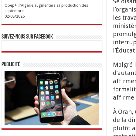
Se disan
Opep+ : l’Algérie augmentera sa production dès
l’organi
septembre
les trav
02/08/2026
ministèr
promulgu
Suivez-nous sur Facebook
interrup
l’Éducat
Malgré 
Publicité
d’autant
affirmen
formalit
affirme
À Oran, 
de la di
plutôt a