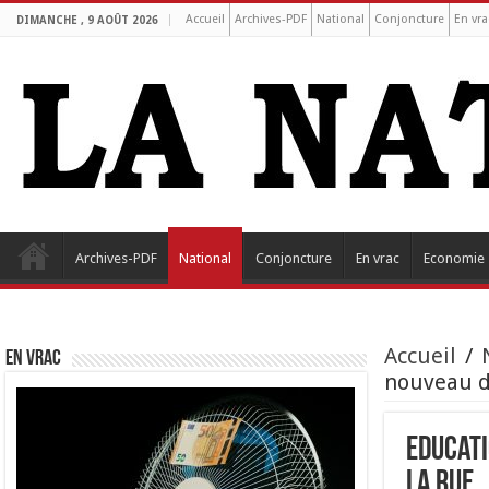
Accueil
Archives-PDF
National
Conjoncture
En vra
DIMANCHE , 9 AOÛT 2026
Archives-PDF
National
Conjoncture
En vrac
Economie
Accueil
/
EN VRAC
nouveau d
Educati
la rue