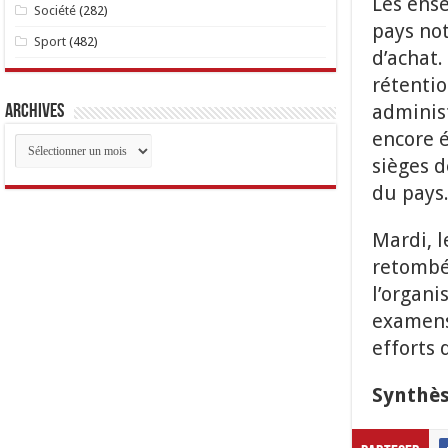
Les ense
Société
(282)
pays not
Sport
(482)
d’achat.
rétentio
administ
Archives
encore é
Archives
sièges d
du pays
Mardi, l
retombée
l’organ
examens
efforts 
Synthès