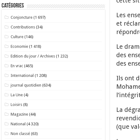
cette si
Catégories
Les ense
Conjoncture
(1 697)
et récl
Contributions
(34)
répondre
Culture
(146)
Le drame
Economie
(1 418)
des ense
Edition du jour / Archives
(1 232)
des ens
En vrac
(465)
International
(1 208)
Ils ont 
Mohamed
journal quotidien
(634)
l’intégr
La Une
(4)
Loisirs
(8)
La dégr
Magazine
(44)
revendic
National
(4 320)
(que val
Non classé
(63)