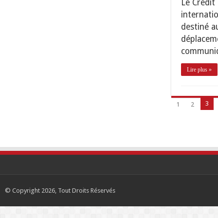
Le Crédit 
internati
destiné a
déplaceme
communiq
Lire plus »
3
1
2
© Copyright 2026, Tout Droits Réservés