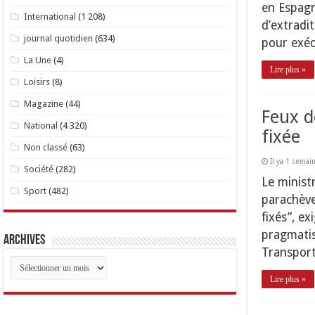
en Espagn
International
(1 208)
d’extradi
journal quotidien
(634)
pour exé
La Une
(4)
Lire plus »
Loisirs
(8)
Magazine
(44)
Feux d
National
(4 320)
fixée
Non classé
(63)
Il ya 1 semai
Société
(282)
Le ministr
Sport
(482)
parachève
fixés”, e
pragmatism
Archives
Transpor
Archives
Lire plus »