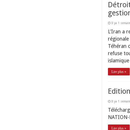
Détroi
gestio
Il ya 1 semai
L’Iran a 
régionale
Téhéran c
refuse to
islamiqu
Lire plus »
Editio
Il ya 1 semai
Téléchar
NATION-
Lire plus »