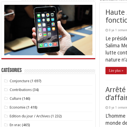
Haute 
foncti
Il ya 1 semai
Le présid
Salima Me
lutte con
nature n’
Catégories
Lire plus »
Conjoncture
(1 697)
Arrêté
Contributions
(34)
d’affai
Culture
(146)
Economie
(1 418)
Il ya 1 semai
L’homme d
Edition du jour / Archives
(1 232)
monde des
En vrac
(465)