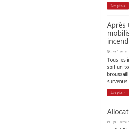
Lire plus »
Après 
mobili
incend
Il ya 1 semai
Tous les i
soit un t
broussaill
survenus 
Lire plus »
Alloca
Il ya 1 semai