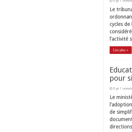
Il ya 1 semai
Le tribun
ordonnant
cycles de
considéré
l’activité
Lire plus »
Educat
pour s
Il ya 1 semai
Le minist
l’adoption
de simpli
documents
directions