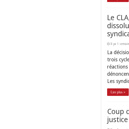
Le CLA,
dissol
syndic
Il ya 1 semai
La décisi
trois cyc
réactions
dénoncent
Les syndi
Lire plus »
Coup d
justic