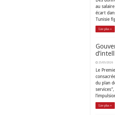
au salair
écart dans
Tunisie f
Lire plus »
Gouver
d’intel
25/05/2026
Le Premie
consacrée 
du plan d
services”
l’impulsi
Lire plus »