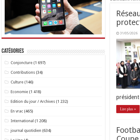
Réseau 
protec
31/05/2026
Catégories
Conjoncture
(1 697)
Contributions
(34)
Culture
(146)
Economie
(1 418)
président
Edition du jour / Archives
(1 232)
Lire plus »
En vrac
(465)
International
(1 208)
Footbal
journal quotidien
(634)
Coupe