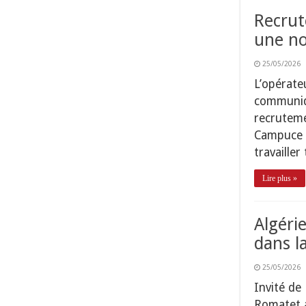
Recrut
une no
25/05/2026
L’opérate
communiqu
recruteme
Campuce “
travaille
Lire plus »
Algéri
dans l
25/05/2026
Invité de
Romatet a