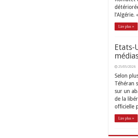
détérioré
l’Algérie.
Lire plus »
Etats-
médias
25/05/2026
Selon plu
Téhéran s
sur un ab
de la libé
officiell
Lire plus »