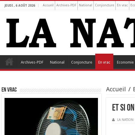
Accueil
Archives-PDF
National
Conjoncture
En vrac
Ec
JEUDI , 6 AOÛT 2026
Archives-PDF
National
Conjoncture
En vrac
Economie
Accueil
/
EN VRAC
Et si o
LA NATION