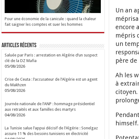
Un an ap
méprisa
Pour une économie de la canicule : quand la chaleur
fait saigner les comptes et suer les hommes
encore a
mépris d
un temp
Articles Récents
respons
Saluée par Paris : arrestation en Algérie d’un suspect
père de 
clé de la DZ Mafia
05/08/2026
Ah les w
Crise de Ceuta : l’accusateur de l’Algérie est un agent
à extrai
du Makhzen
citoyen
05/08/2026
prolong
Journée nationale de l’ANP : hommage présidentiel
aux retraités et aux familles des martyrs
Pendant 
04/08/2026
himself.
La Tunisie salue l’appui décisif de l’Algérie : Sonelgaz
assure 11 % des besoins tunisiens en électricité
Potentat