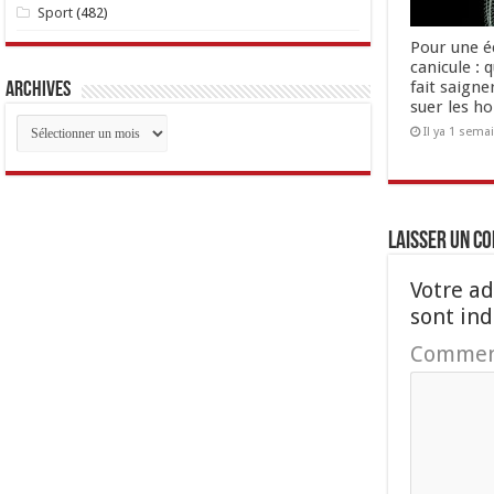
Sport
(482)
Pour une é
canicule : 
fait saigne
Archives
suer les 
Archives
Il ya 1 sema
Laisser un c
Votre ad
sont in
Commen