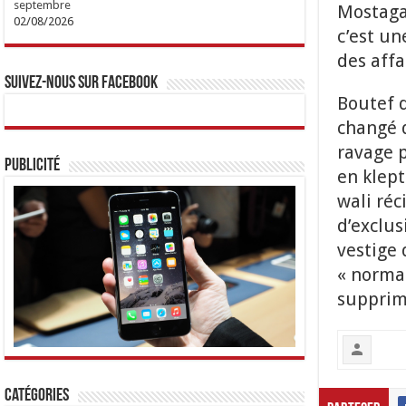
septembre
Mostaga
02/08/2026
c’est un
des affai
Suivez-nous sur Facebook
Boutef d
changé 
ravage p
Publicité
en klept
wali réc
d’exclusi
vestige 
« normal
supprima
Catégories