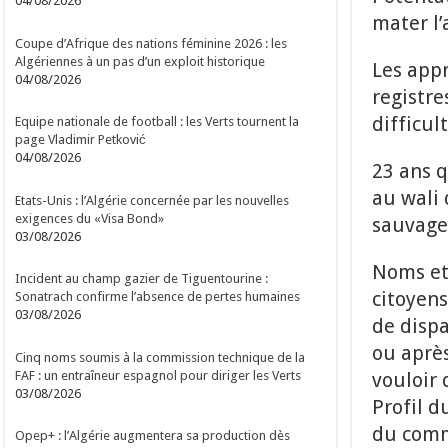
04/08/2026
mater l’
Coupe d’Afrique des nations féminine 2026 : les
Algériennes à un pas d’un exploit historique
Les appr
04/08/2026
registre
difficul
Equipe nationale de football : les Verts tournent la
page Vladimir Petković
04/08/2026
23 ans q
au wali 
Etats-Unis : l’Algérie concernée par les nouvelles
exigences du «Visa Bond»
sauvager
03/08/2026
Noms et 
Incident au champ gazier de Tiguentourine :
citoyens
Sonatrach confirme l’absence de pertes humaines
03/08/2026
de dispa
ou aprè
Cinq noms soumis à la commission technique de la
FAF : un entraîneur espagnol pour diriger les Verts
vouloir 
03/08/2026
Profil d
du commi
Opep+ : l’Algérie augmentera sa production dès