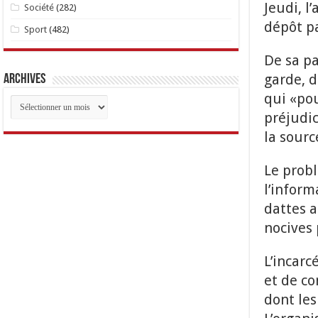
Jeudi, l
Société
(282)
dépôt pa
Sport
(482)
De sa pa
garde, 
Archives
qui «pou
Archives
préjudic
la sourc
Le probl
l’inform
dattes a
nocives 
L’incar
et de co
dont les