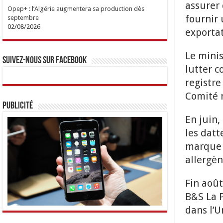
assurer 
Opep+ : l’Algérie augmentera sa production dès
fournir 
septembre
02/08/2026
exporta
Le minis
Suivez-nous sur Facebook
lutter c
registre
Comité n
Publicité
En juin,
les datt
marque 
allergèn
Fin août
B&S La P
dans l’U