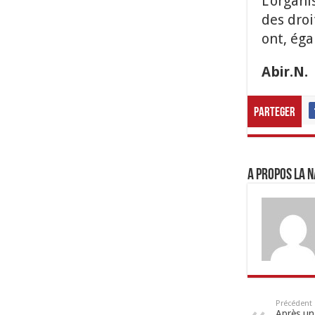
L’organi
des droi
ont, éga
Abir.N.
Parteger
A propos LA N
Précédent
Après un