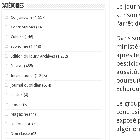
Le journ
Catégories
sur son 
Conjoncture
(1 697)
l’arrêt 
Contributions
(34)
Dans son
Culture
(146)
ministèr
Economie
(1 418)
après le
Edition du jour / Archives
(1 232)
pesticid
En vrac
(465)
aussitô
International
(1 208)
poursuit
journal quotidien
(634)
Echorou
La Une
(4)
Le group
Loisirs
(8)
conclusi
Magazine
(44)
exposé p
National
(4 320)
algérien
Non classé
(63)