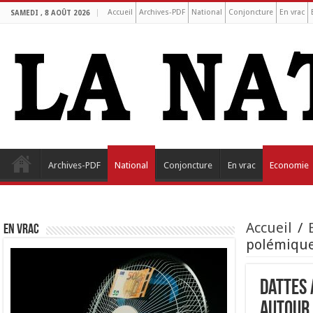
Accueil
Archives-PDF
National
Conjoncture
En vrac
SAMEDI , 8 AOÛT 2026
Archives-PDF
National
Conjoncture
En vrac
Economie
Accueil
/
EN VRAC
polémique
Dattes 
autour 