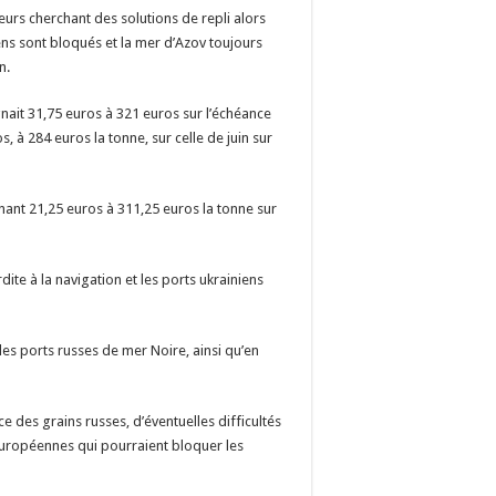
urs cherchant des solutions de repli alors
ens sont bloqués et la mer d’Azov toujours
n.
nait 31,75 euros à 321 euros sur l’échéance
, à 284 euros la tonne, sur celle de juin sur
ant 21,25 euros à 311,25 euros la tonne sur
dite à la navigation et les ports ukrainiens
es ports russes de mer Noire, ainsi qu’en
des grains russes, d’éventuelles difficultés
européennes qui pourraient bloquer les