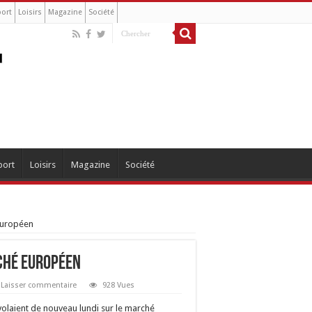
port
Loisirs
Magazine
Société
port
Loisirs
Magazine
Société
 européen
rché européen
Laisser commentaire
928 Vues
volaient de nouveau lundi sur le marché