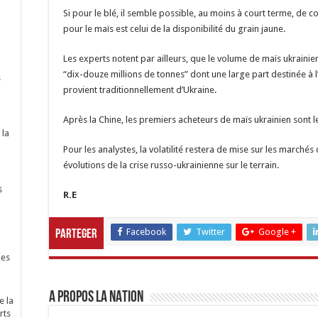
Si pour le blé, il semble possible, au moins à court terme, de 
pour le maïs est celui de la disponibilité du grain jaune.
Les experts notent par ailleurs, que le volume de maïs ukrainien
“dix-douze millions de tonnes” dont une large part destinée à 
s
provient traditionnellement d’Ukraine.
Après la Chine, les premiers acheteurs de maïs ukrainien sont l
 la
Pour les analystes, la volatilité restera de mise sur les marché
évolutions de la crise russo-ukrainienne sur le terrain.
s
R.E
Facebook
Twitter
Google +
Parteger
nes
A propos LA NATION
e la
rts