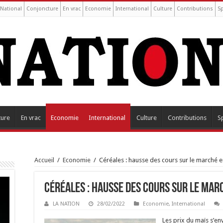
National
Conjoncture
En vrac
Economie
International
Culture
Contributions
S
ture
En vrac
Economie
International
Culture
Contributions
S
Accueil
/
Economie
/
Céréales : hausse des cours sur le marché
Céréales : hausse des cours sur le ma
LA NATION
28/02/2022
Economie
,
International
Les prix du maïs s’en