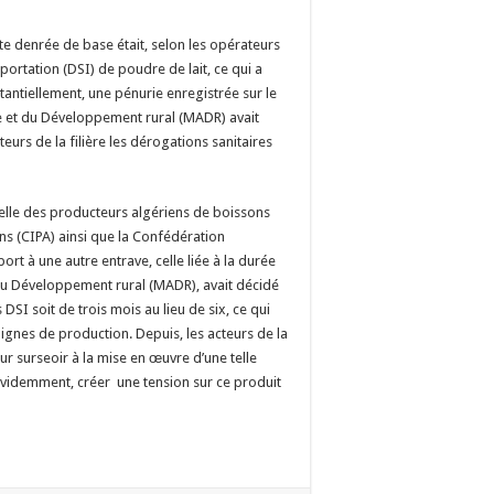
tte denrée de base était, selon les opérateurs
mportation (DSI) de poudre de lait, ce qui a
stantiellement, une pénurie enregistrée sur le
re et du Développement rural (MADR) avait
eurs de la filière les dérogations sanitaires
nelle des producteurs algériens de boissons
ns (CIPA) ainsi que la Confédération
rt à une autre entrave, celle liée à la durée
et du Développement rural (MADR), avait décidé
DSI soit de trois mois au lieu de six, ce qui
 lignes de production. Depuis, les acteurs de la
ur surseoir à la mise en œuvre d’une telle
n évidemment, créer une tension sur ce produit