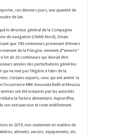
importer, ces derniers jours, une quantité de
oudre de lait.
iqué le directeur général de la Compagnie
enne de navigation (CNAN-Nord), Smain
isant que 100 conteneurs provenant d’Anvers
provenant de la Pologne, viennent d’’’amerrir’’
re lot de 20 conteneurs qui devrait être
s plusieurs années des perturbations générées
qui ne met pas l’Algérie à l’abri de la
ystes. Certains experts, ceux qui ont animé la
 en l’occurrence MM. Kousseila Bellil et Moussa
ogrammes ont été instaurés par les autorités
réduire la facture alimentaire. Aujourd’hui,
 de son extraversion et reste indéfiniment
tations en 2019, non seulement en matière de
laitières, aliments, vaccins, équipements, etc.