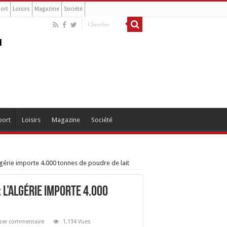
ort
Loisirs
Magazine
Société
port
Loisirs
Magazine
Société
lgérie importe 4.000 tonnes de poudre de lait
 l’Algérie importe 4.000
sser commentaire
1,134 Vues