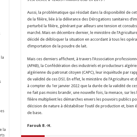
Aussi, la problématique qui résidait dans la disponibilité de ce
de la filière, liée à la délivrance des Dérogations sanitaires d’i
perturbé la filière, générant par ailleurs une tension et consub
marché. Mais en décembre dernier, le ministère de l’Agricultu
s
décidé de débloquer la situation en accordant à tous les opérat
d’importation de la poudre de lait.
 la
Mais ces derniers affichent, à travers l’Association profession
(APAB), la Confédération des industriels et producteurs algérie
algérienne du patronat citoyen (CAPC), leur inquiétude par rappo
de validité de ces DSI. En effet, le ministère de l’Agriculture 
s
à compter du 1er janvier 2022 que la durée de la validité de ces 
ne fait pas moins brandir, une nouvelle fois, la menace, sur les
filière multiplient les démarches envers les pouvoirs publics po
décision de nature à déstabiliser l’outil de production et, bie
nes
de base.
Farouk B.-H.
e la
rts