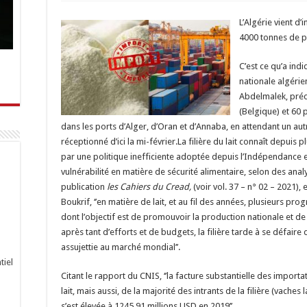
L’Algérie vient d’
4000 tonnes de p
C’est ce qu’a ind
nationale algéri
Abdelmalek, préc
(Belgique) et 60 
dans les ports d’Alger, d’Oran et d’Annaba, en attendant un aut
réceptionné d’ici la mi-février.La filière du lait connaît depui
par une politique inefficiente adoptée depuis l’Indépendance et 
vulnérabilité en matière de sécurité alimentaire, selon des anal
publication
les Cahiers du Cread,
(voir vol. 37 – n° 02 – 2021),
Boukrif, ‘’en matière de lait, et au fil des années, plusieurs pr
dont l’objectif est de promouvoir la production nationale et de 
après tant d’efforts et de budgets, la filière tarde à se défaire
assujettie au marché mondial’’.
tiel
Citant le rapport du CNIS, ‘’la facture substantielle des impor
lait, mais aussi, de la majorité des intrants de la filière (vaches 
s’est élevée à 1245.91 millions USD en 2019’’.