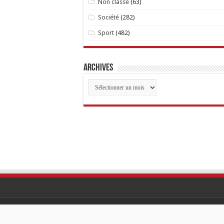
Non classé
(63)
Société
(282)
Sport
(482)
Archives
Archives
© Copyright 2026, Tout Droits Réservés