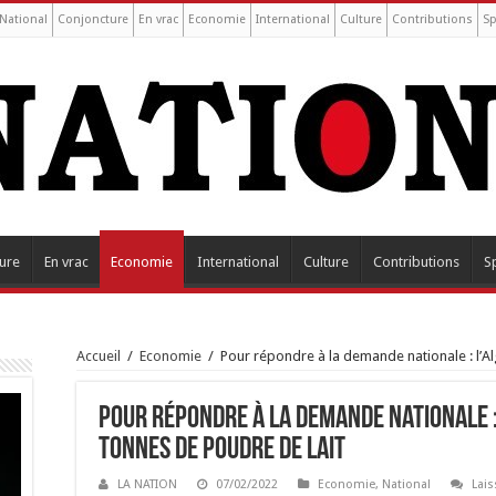
National
Conjoncture
En vrac
Economie
International
Culture
Contributions
Sp
ure
En vrac
Economie
International
Culture
Contributions
S
Accueil
/
Economie
/
Pour répondre à la demande nationale : l’A
Pour répondre à la demande nationale :
tonnes de poudre de lait
LA NATION
07/02/2022
Economie
,
National
Lai