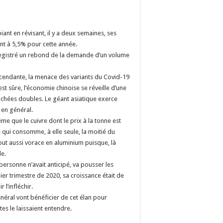
nt en révisant, il y a deux semaines, ses
nt à 5,5% pour cette année.
enregistré un rebond de la demande d’un volume
cendante, la menace des variants du Covid-19
st sûre, l’économie chinoise se réveille d’une
uchées doubles. Le géant asiatique exerce
 en général.
 que le cuivre dont le prix à la tonne est
 qui consomme, à elle seule, la moitié du
tout aussi vorace en aluminium puisque, là
de.
ersonne n’avait anticipé, va pousser les
er trimestre de 2020, sa croissance était de
 l’infléchir.
général vont bénéficier de cet élan pour
es le laissaient entendre.