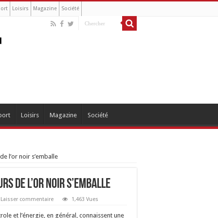
ort
Loisirs
Magazine
Société
port
Loisirs
Magazine
Société
e l’or noir s’emballe
rs de l’or noir s’emballe
Laisser commentaire
1,463 Vues
role et l’énergie, en général, connaissent une