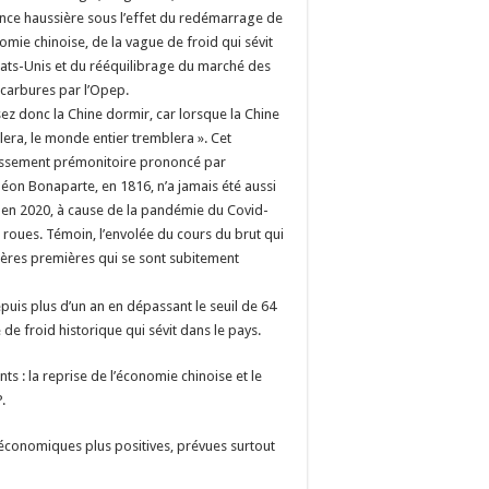
nce haussière sous l’effet du redémarrage de
omie chinoise, de la vague de froid qui sévit
tats-Unis et du rééquilibrage du marché des
carbures par l’Opep.
sez donc la Chine dormir, car lorsque la Chine
llera, le monde entier tremblera ». Cet
issement prémonitoire prononcé par
éon Bonaparte, en 1816, n’a jamais été aussi
t en 2020, à cause de la pandémie du Covid-
 roues. Témoin, l’envolée du cours du brut qui
tières premières qui se sont subitement
epuis plus d’un an en dépassant le seuil de 64
de froid historique qui sévit dans le pays.
s : la reprise de l’économie chinoise et le
.
économiques plus positives, prévues surtout