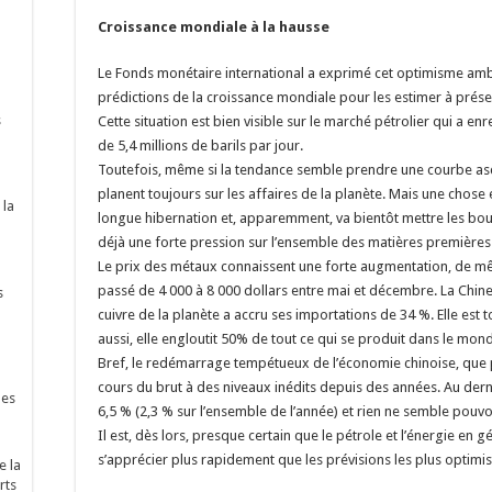
Croissance mondiale à la hausse
Le Fonds monétaire international a exprimé cet optimisme ambia
prédictions de la croissance mondiale pour les estimer à prése
s
Cette situation est bien visible sur le marché pétrolier qui a 
de 5,4 millions de barils par jour.
Toutefois, même si la tendance semble prendre une courbe as
planent toujours sur les affaires de la planète. Mais une chose e
 la
longue hibernation et, apparemment, va bientôt mettre les bo
déjà une forte pression sur l’ensemble des matières premières
Le prix des métaux connaissent une forte augmentation, de même
passé de 4 000 à 8 000 dollars entre mai et décembre. La Chine
s
cuivre de la planète a accru ses importations de 34 %. Elle est 
aussi, elle engloutit 50% de tout ce qui se produit dans le mon
Bref, le redémarrage tempétueux de l’économie chinoise, que p
cours du brut à des niveaux inédits depuis des années. Au derni
nes
6,5 % (2,3 % sur l’ensemble de l’année) et rien ne semble pouvoir
Il est, dès lors, presque certain que le pétrole et l’énergie en 
s’apprécier plus rapidement que les prévisions les plus optimist
e la
rts