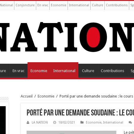
National
Conjoncture
En vrac
Economie
International
Culture
Contributions
Sp
ture
En vrac
Economie
International
Culture
Contributions
S
Accueil
/
Economie
/
Porté par une demande soudaine : le cours d
Porté par une demande soudaine : le cou
LA NATION
18/02/2021
Economie
,
International
Le pét