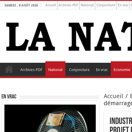
Accueil
Archives-PDF
National
Conjoncture
En vrac
SAMEDI , 8 AOÛT 2026
Archives-PDF
National
Conjoncture
En vrac
Economie
Accueil
/
EN VRAC
démarrage 
Industr
projet 