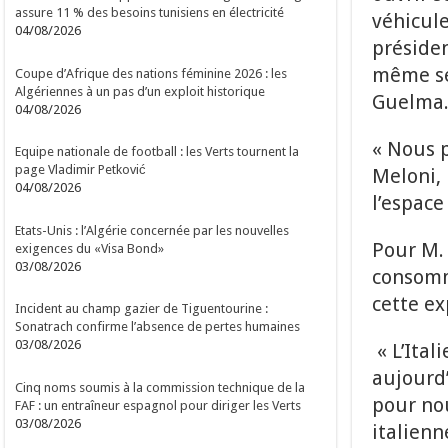
assure 11 % des besoins tunisiens en électricité
véhicule
04/08/2026
présiden
même sec
Coupe d’Afrique des nations féminine 2026 : les
Algériennes à un pas d’un exploit historique
Guelma
04/08/2026
« Nous p
Equipe nationale de football : les Verts tournent la
page Vladimir Petković
Meloni,
04/08/2026
l’espace
Etats-Unis : l’Algérie concernée par les nouvelles
Pour M. 
exigences du «Visa Bond»
03/08/2026
consomma
cette ex
Incident au champ gazier de Tiguentourine :
Sonatrach confirme l’absence de pertes humaines
03/08/2026
« L’Ital
aujourd’
Cinq noms soumis à la commission technique de la
pour nou
FAF : un entraîneur espagnol pour diriger les Verts
03/08/2026
italienn