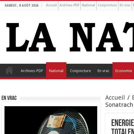
Accueil
Archives-PDF
National
Conjoncture
En vrac
SAMEDI , 8 AOÛT 2026
Archives-PDF
National
Conjoncture
En vrac
Economie
Accueil
/
EN VRAC
Sonatrach 
Energie
TotalE