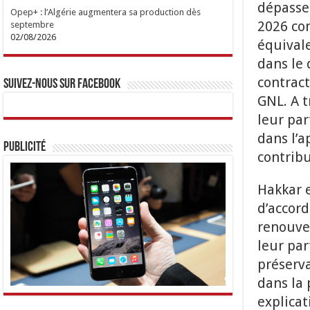
dépasser
Opep+ : l’Algérie augmentera sa production dès
2026 con
septembre
02/08/2026
équivale
dans le
contract
Suivez-nous sur Facebook
GNL. A t
leur par
dans l’
Publicité
contrib
Hakkar 
d’accord
renouvel
leur pa
préserva
dans la 
explicat