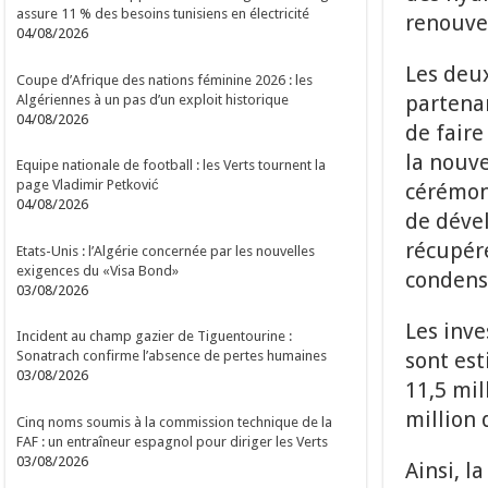
assure 11 % des besoins tunisiens en électricité
renouve
04/08/2026
Les deu
Coupe d’Afrique des nations féminine 2026 : les
partenar
Algériennes à un pas d’un exploit historique
04/08/2026
de faire
la nouve
Equipe nationale de football : les Verts tournent la
page Vladimir Petković
cérémoni
04/08/2026
de déve
récupére
Etats-Unis : l’Algérie concernée par les nouvelles
exigences du «Visa Bond»
condensa
03/08/2026
Les inv
Incident au champ gazier de Tiguentourine :
sont est
Sonatrach confirme l’absence de pertes humaines
03/08/2026
11,5 mil
million 
Cinq noms soumis à la commission technique de la
FAF : un entraîneur espagnol pour diriger les Verts
03/08/2026
Ainsi, l