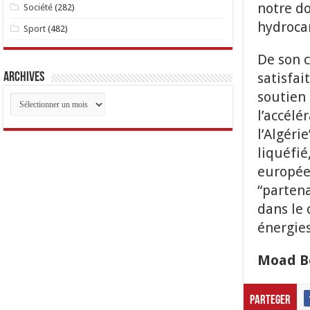
notre do
Société
(282)
hydroca
Sport
(482)
De son c
satisfai
Archives
soutien 
Archives
l’accélé
l’Algéri
liquéfi
européen
“parten
dans le 
énergie
Moad B
Parteger