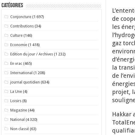
Catégories
L’enten
Conjoncture
(1 697)
de coopé
les éner
Contributions
(34)
l’hydrog
Culture
(146)
gaz torc
Economie
(1 418)
environ
Edition du jour / Archives
(1 232)
d’énerg
En vrac
(465)
la trans
International
(1 208)
de l’en
journal quotidien
(634)
énergies
projet, 
La Une
(4)
soulign
Loisirs
(8)
Magazine
(44)
Hakkar 
National
(4 320)
TotalEne
Non classé
(63)
qualifia