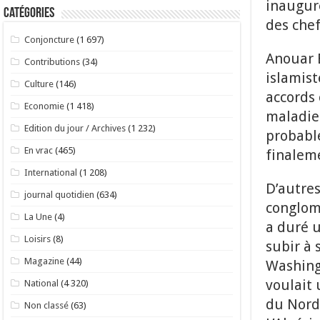
inauguré
Catégories
des chef
Conjoncture
(1 697)
Anouar E
Contributions
(34)
islamist
Culture
(146)
accords 
Economie
(1 418)
maladie 
Edition du jour / Archives
(1 232)
probable
En vrac
(465)
finaleme
International
(1 208)
D’autres
journal quotidien
(634)
conglom
La Une
(4)
a duré u
Loisirs
(8)
subir à 
Magazine
(44)
Washingt
voulait 
National
(4 320)
du Nord 
Non classé
(63)