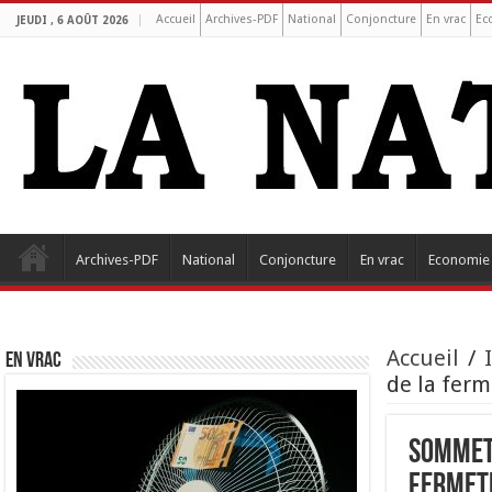
Accueil
Archives-PDF
National
Conjoncture
En vrac
Ec
JEUDI , 6 AOÛT 2026
Archives-PDF
National
Conjoncture
En vrac
Economie
Accueil
/
EN VRAC
de la ferm
Sommet 
fermet