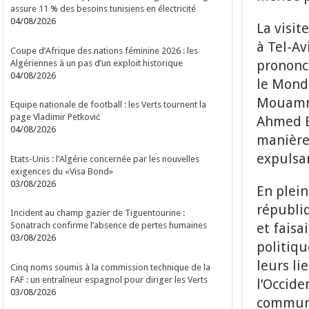
assure 11 % des besoins tunisiens en électricité
04/08/2026
La visit
à Tel-A
Coupe d’Afrique des nations féminine 2026 : les
prononce
Algériennes à un pas d’un exploit historique
04/08/2026
le Mond
Mouamma
Equipe nationale de football : les Verts tournent la
page Vladimir Petković
Ahmed El
04/08/2026
manière 
expulsan
Etats-Unis : l’Algérie concernée par les nouvelles
exigences du «Visa Bond»
03/08/2026
En plein
républiq
Incident au champ gazier de Tiguentourine :
et faisa
Sonatrach confirme l’absence de pertes humaines
03/08/2026
politiqu
leurs li
Cinq noms soumis à la commission technique de la
FAF : un entraîneur espagnol pour diriger les Verts
l’Occide
03/08/2026
communi