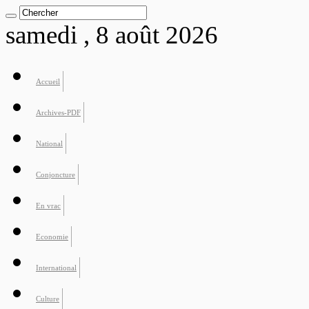
samedi , 8 août 2026
Accueil
Archives-PDF
National
Conjoncture
En vrac
Economie
International
Culture