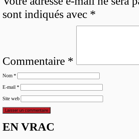
Votre adresse e-mail ne sera p
sont indiqués avec
*
Commentaire
*
Nom
*
E-mail
*
Site web
EN VRAC