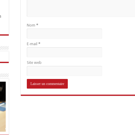
s
Nom
*
E-mail
*
Site web