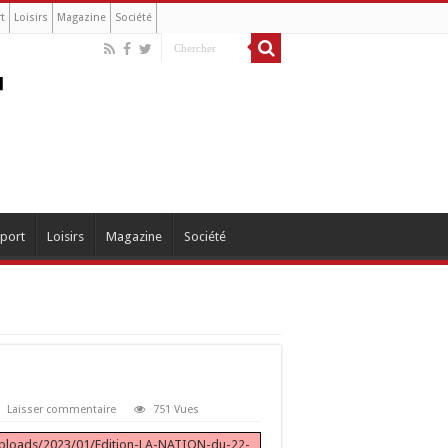
t
Loisirs
Magazine
Société
port
Loisirs
Magazine
Société
Laisser commentaire
751 Vues
/uploads/2023/01/Edition-LA-NATION-du-22-