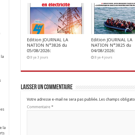
s
Edition JOURNAL LA
Edition JOURNAL LA
NATION N°3826 du
NATION N°3825 du
05/08/2026:
04/08/2026:
 la
Il ya 3 jours
Il ya 4 jours
s
Laisser un commentaire
Votre adresse e-mail ne sera pas publiée.
Les champs obligato
Commentaire
*
nes
e la
rts