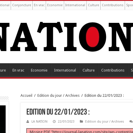
tional
Conjoncture
En vrac
Economie
International
Culture
Contributions
Spor
ture
En vrac
Economie
International
Culture
Contributions
S
Accueil
/
Edition du jour / Archives
/
Edition du 22/01/2023 :
Edition du 22/01/2023 :
LA NATION
22/01/2023
Edition du jour / Archives
Missing PDF "https://journal-lanation.com/site/wp-content