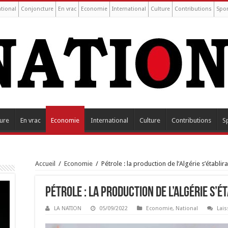
tional
Conjoncture
En vrac
Economie
International
Culture
Contributions
Spor
ure
En vrac
Economie
International
Culture
Contributions
S
Accueil
/
Economie
/
Pétrole : la production de l’Algérie s’établir
Pétrole : la production de l’Algérie s’é
LA NATION
05/09/2022
Economie
,
National
Lai