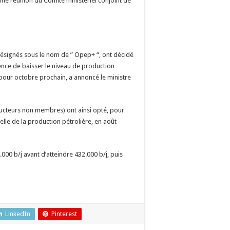
ème réunion du Comité ministériel conjoint de
 désignés sous le nom de ” Opep+ “, ont décidé
rence de baisser le niveau de production
) pour octobre prochain, a annoncé le ministre
ucteurs non membres) ont ainsi opté, pour
le de la production pétrolière, en août
00 b/j avant d’atteindre 432.000 b/j, puis
LinkedIn
Pinterest