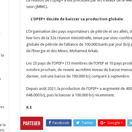
La réunion de l’Opep+ a été précédée par les travaux de la 44
suivi (JMMC).
L’OPEP+ décide de baisser sa production globale
L’Organisation des pays exportateurs de pétrole et ses alliés,
s
hier lors de la 32e réunion ministérielle, tenue par visio-confé
globale de pétrole de l’alliance de 100.000 barils par jour (b/j
de l’Energie et des Mines, Mohamed Arkab.
 la
Les 23 pays de l’OPEP+ (13 membres de l’OPEP et 10 pays prod
octobre prochain, de revenir au même niveau de baisse mensuel
dernier, soit une baisse de 100.000 b/j comparé à septembre.
s
Depuis août 2021, la production de l’OPEP+ a augmenté de 400.0
648.000 b/j, puis la baisser à 100.000 b/j récemment.
nes
R.E
Facebook
Twitter
Google +
Parteger
e la
rts