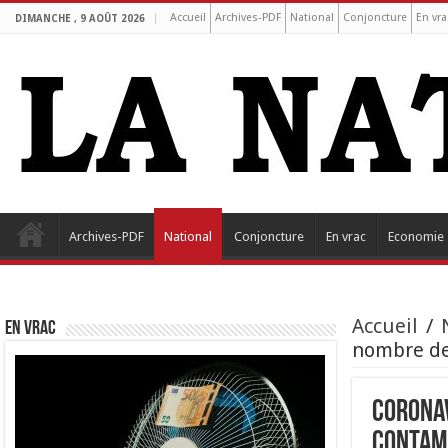
Accueil
Archives-PDF
National
Conjoncture
En vra
DIMANCHE , 9 AOÛT 2026
Archives-PDF
National
Conjoncture
En vrac
Economie
Accueil
/
EN VRAC
nombre de
Coronav
contami