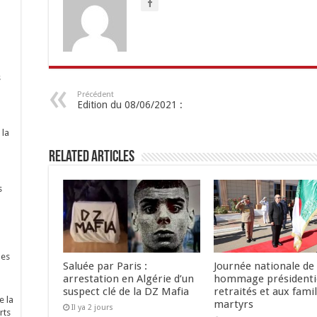
s
Précédent
Edition du 08/06/2021 :
 la
Related Articles
s
nes
Saluée par Paris :
Journée nationale de 
arrestation en Algérie d’un
hommage présidenti
suspect clé de la DZ Mafia
retraités et aux famil
e la
martyrs
Il ya 2 jours
rts