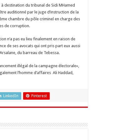
, à destination du tribunal de Sidi MHamed
tre auditionné par le juge d’instruction de la
ème chambre du pôle criminel en charge des
es de corruption.
tion n’a pas eu lieu finalement en raison de
nce de ses avocats qui ont pris part eux aussi
 Arsalane, du barreau de Tebessa.
ancement illégal de la campagne électorale»,
 également l’homme d’affaires Ali Haddad,
LinkedIn
Pinterest