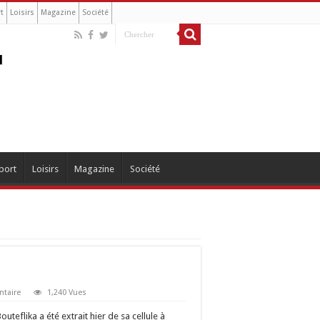
t
Loisirs
Magazine
Société
port
Loisirs
Magazine
Société
ntaire
1,240 Vues
outeflika a été extrait hier de sa cellule à