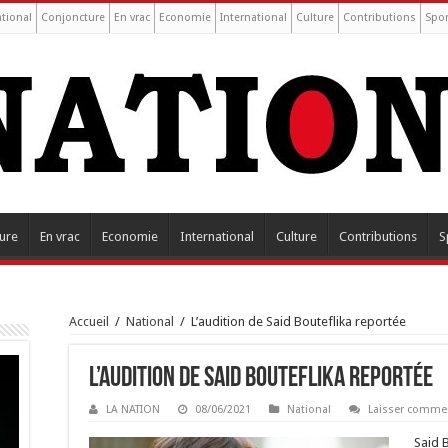
tional
Conjoncture
En vrac
Economie
International
Culture
Contributions
Spor
ure
En vrac
Economie
International
Culture
Contributions
S
Accueil
/
National
/
L’audition de Said Bouteflika reportée
L’audition de Said Bouteflika reportée
LA NATION
08/06/2021
National
Laisser comme
Said B