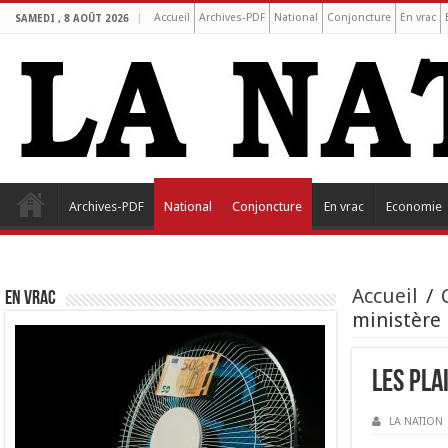
Accueil
Archives-PDF
National
Conjoncture
En vrac
SAMEDI , 8 AOÛT 2026
Archives-PDF
National
Conjoncture
En vrac
Economie
Accueil
/
EN VRAC
ministère
Les pla
LA NATION