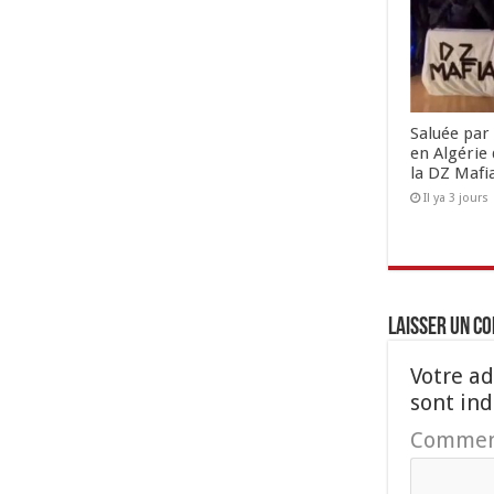
Saluée par 
en Algérie 
la DZ Mafi
Il ya 3 jours
Laisser un c
Votre ad
sont in
Commen