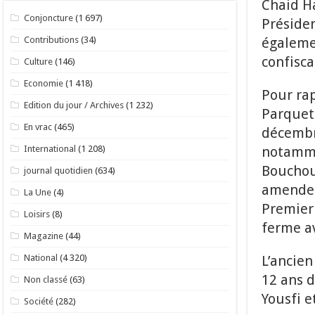
Chaid Ha
Conjoncture
(1 697)
Présiden
égalemen
Contributions
(34)
confisca
Culture
(146)
Economie
(1 418)
Pour rap
Edition du jour / Archives
(1 232)
Parquet 
En vrac
(465)
décembr
notammen
International
(1 208)
Bouchou
journal quotidien
(634)
amende a
La Une
(4)
Premier
Loisirs
(8)
ferme av
Magazine
(44)
L’ancien
National
(4 320)
12 ans d
Non classé
(63)
Yousfi 
Société
(282)