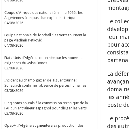
preuves 
04/08/2026
montage
Coupe d’Afrique des nations féminine 2026 : les
Algériennes à un pas d’un exploit historique
Le colle
04/08/2026
développ
Equipe nationale de football : les Verts tournent la
leur man
page Vladimir Petković
pour acc
04/08/2026
consista
Etats-Unis : l’Algérie concernée par les nouvelles
partenai
exigences du «Visa Bond»
03/08/2026
La défen
avançant
Incident au champ gazier de Tiguentourine :
Sonatrach confirme l’absence de pertes humaines
domaine
03/08/2026
les anné
Cinq noms soumis à la commission technique de la
poste de
FAF : un entraîneur espagnol pour diriger les Verts
03/08/2026
Le procè
des autr
Opep+ : l’Algérie augmentera sa production dès