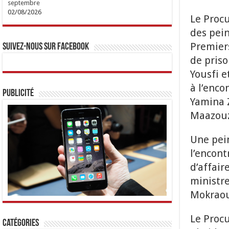
septembre
02/08/2026
Le Procu
des pein
Premiers
Suivez-nous sur Facebook
de priso
Yousfi 
à l’enco
Publicité
Yamina 
Maazouz,
Une pein
l’encon
d’affair
ministre
Mokraou
Le Procu
Catégories