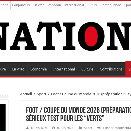
tional
Conjoncture
En vrac
Economie
International
Culture
Contributions
Spor
ture
En vrac
Economie
International
Culture
Contributions
S
Accueil
/
Sport
/
Foot / Coupe du monde 2026 (préparation): Pays-
Foot / Coupe du monde 2026 (préparatio
sérieux test pour les “Verts”
LA NATION
02/06/2026
Sport
Laisser commenta