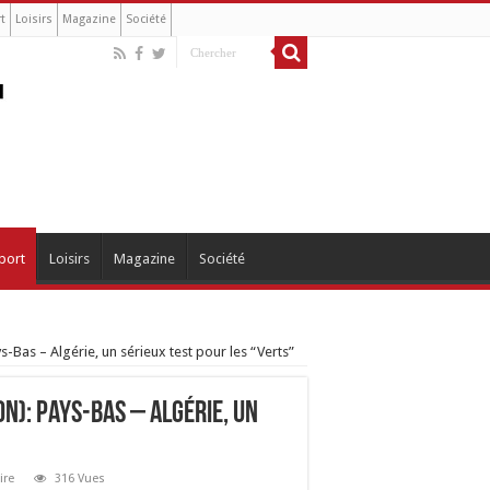
t
Loisirs
Magazine
Société
port
Loisirs
Magazine
Société
Bas – Algérie, un sérieux test pour les “Verts”
n): Pays-Bas – Algérie, un
ire
316 Vues