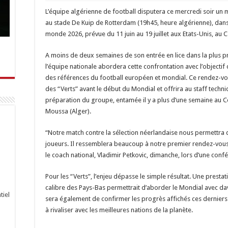
L’équipe algérienne de football disputera ce mercredi soir un 
au stade De Kuip de Rotterdam (19h45, heure algérienne), dan
monde 2026, prévue du 11 juin au 19 juillet aux Etats-Unis, au
A moins de deux semaines de son entrée en lice dans la plus pr
l’équipe nationale abordera cette confrontation avec l’objectif
des références du football européen et mondial. Ce rendez-vous
des “Verts” avant le début du Mondial et offrira au staff techni
préparation du groupe, entamée il y a plus d’une semaine au Ce
Moussa (Alger).
“Notre match contre la sélection néerlandaise nous permettra d
joueurs. Il ressemblera beaucoup à notre premier rendez-vous 
le coach national, Vladimir Petkovic, dimanche, lors d’une conf
Pour les “Verts”, l’enjeu dépasse le simple résultat. Une prest
calibre des Pays-Bas permettrait d’aborder le Mondial avec dav
tiel
sera également de confirmer les progrès affichés ces dernier
à rivaliser avec les meilleures nations de la planète.