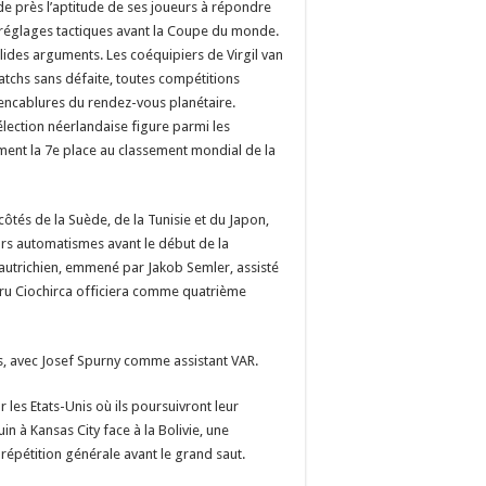
de près l’aptitude de ses joueurs à répondre
s réglages tactiques avant la Coupe du monde.
lides arguments. Les coéquipiers de Virgil van
atchs sans défaite, toutes compétitions
encablures du rendez-vous planétaire.
élection néerlandaise figure parmi les
ent la 7e place au classement mondial de la
ôtés de la Suède, de la Tunisie et du Japon,
eurs automatismes avant le début de la
l autrichien, emmené par Jakob Semler, assisté
etru Ciochirca officiera comme quatrième
jas, avec Josef Spurny comme assistant VAR.
 les Etats-Unis où ils poursuivront leur
in à Kansas City face à la Bolivie, une
répétition générale avant le grand saut.