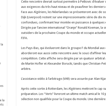
Cette rencontre devrait surtout permettre à Petkovic d’évaluer 
aux exigences du très haut niveau et de peaufiner les dernier
Face aux Algériens, les Néerlandais se présenteront avec de so
Dijk (Liverpool) restent sur une impressionnante série de dix m
confondues, confirmant leur montée en puissance à quelques 
s
Dirigée par l’ancien international “Oranje” Ronald Koeman, la s
outsiders de la prochaine Coupe du monde et occupe actuellem
FIFA.
 la
Les Pays-Bas, qui évolueront dans le groupe F du Mondial aux c
aborderont eux aussi cette rencontre avec le souci d’affiner l
compétition. Cette affiche sera dirigée par un quatuor arbitra
s
de Martin Hofler et Alexander Borucki, tandis que Christian-P
arbitre.
L’assistance vidéo à l’arbitrage (VAR) sera assurée par Alan Ki
nes
Après cette sortie à Rotterdam, les Algériens mettront le cap sur
préparation. Les “Verts” livreront un ultime match amical le 10 ju
sélection non qualifiée pour la Coupe du monde. Une dernière 
e la
rts