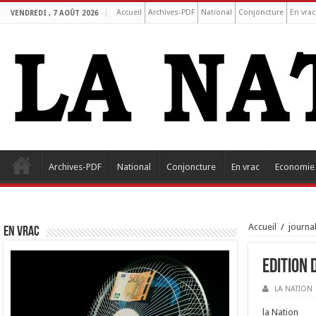
Accueil
Archives-PDF
National
Conjoncture
En vrac
VENDREDI , 7 AOÛT 2026
Archives-PDF
National
Conjoncture
En vrac
Economie
Accueil
/
journa
EN VRAC
Edition 
LA NATION
la Nation