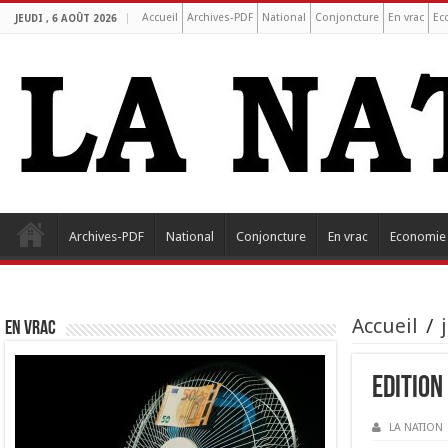
Accueil
Archives-PDF
National
Conjoncture
En vrac
Ec
JEUDI , 6 AOÛT 2026
Archives-PDF
National
Conjoncture
En vrac
Economie
Accueil
/
EN VRAC
Edition
LA NATION