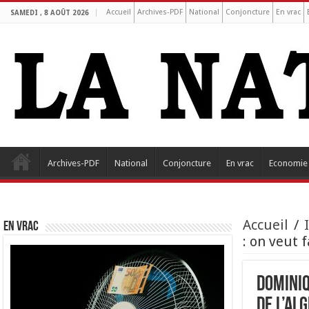
Accueil
Archives-PDF
National
Conjoncture
En vrac
SAMEDI , 8 AOÛT 2026
Archives-PDF
National
Conjoncture
En vrac
Economie
Accueil
/
EN VRAC
: on veut 
Dominiq
de l’Al