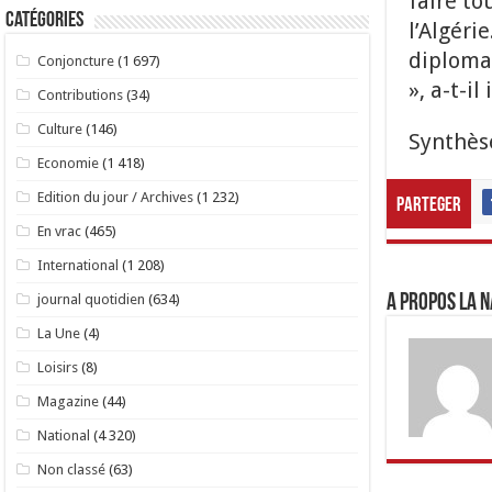
faire to
Catégories
l’Algéri
diplomat
Conjoncture
(1 697)
», a-t-il
Contributions
(34)
Culture
(146)
Synthèse
Economie
(1 418)
Edition du jour / Archives
(1 232)
Parteger
En vrac
(465)
International
(1 208)
A propos LA N
journal quotidien
(634)
La Une
(4)
Loisirs
(8)
Magazine
(44)
National
(4 320)
Non classé
(63)