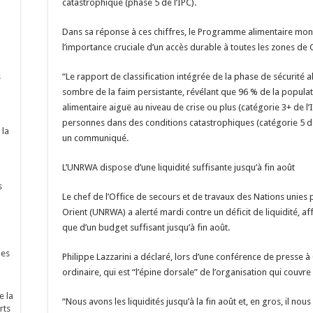
catastrophique (phase 5 de l’IPC).
Dans sa réponse à ces chiffres, le Programme alimentaire mond
l’importance cruciale d’un accès durable à toutes les zones de 
s
“Le rapport de classification intégrée de la phase de sécurité 
sombre de la faim persistante, révélant que 96 % de la populat
alimentaire aiguë au niveau de crise ou plus (catégorie 3+ de l’
personnes dans des conditions catastrophiques (catégorie 5 de 
 la
un communiqué.
L’UNRWA dispose d’une liquidité suffisante jusqu’à fin août
s
Le chef de l’Office de secours et de travaux des Nations unies 
Orient (UNRWA) a alerté mardi contre un déficit de liquidité, a
que d’un budget suffisant jusqu’à fin août.
nes
Philippe Lazzarini a déclaré, lors d’une conférence de presse à
ordinaire, qui est “l’épine dorsale” de l’organisation qui couvr
e la
“Nous avons les liquidités jusqu’à la fin août et, en gros, il n
rts