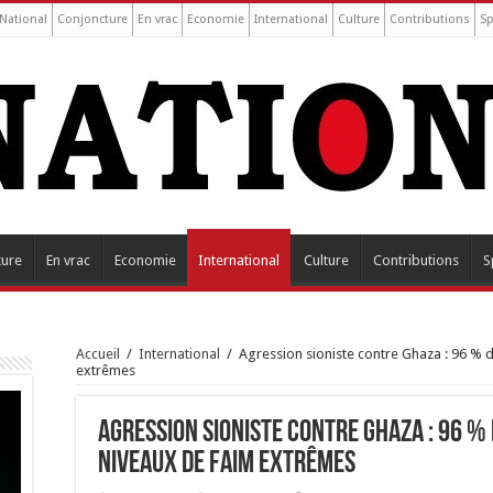
National
Conjoncture
En vrac
Economie
International
Culture
Contributions
Sp
ture
En vrac
Economie
International
Culture
Contributions
S
Accueil
/
International
/
Agression sioniste contre Ghaza : 96 % 
extrêmes
Agression sioniste contre Ghaza : 96 % 
niveaux de faim extrêmes