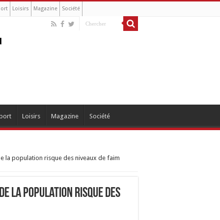
ort
Loisirs
Magazine
Société
port
Loisirs
Magazine
Société
de la population risque des niveaux de faim
de la population risque des