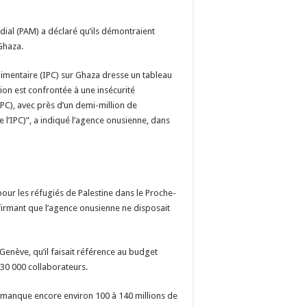
ial (PAM) a déclaré qu’ils démontraient
Ghaza.
alimentaire (IPC) sur Ghaza dresse un tableau
ion est confrontée à une insécurité
IPC), avec près d’un demi-million de
l’IPC)”, a indiqué l’agence onusienne, dans
pour les réfugiés de Palestine dans le Proche-
ffirmant que l’agence onusienne ne disposait
 Genève, qu’il faisait référence au budget
e 30 000 collaborateurs.
ous manque encore environ 100 à 140 millions de