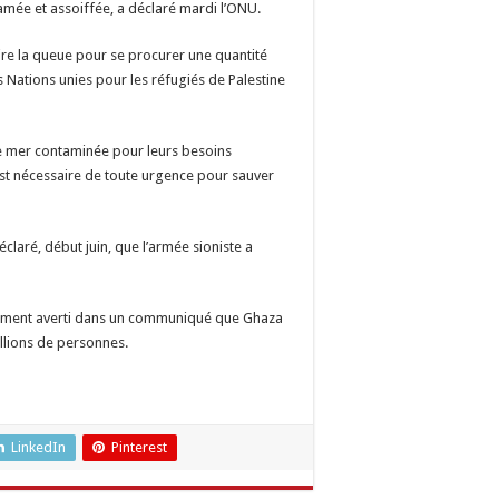
famée et assoiffée, a déclaré mardi l’ONU.
aire la queue pour se procurer une quantité
s Nations unies pour les réfugiés de Palestine
de mer contaminée pour leurs besoins
est nécessaire de toute urgence pour sauver
laré, début juin, que l’armée sioniste a
alement averti dans un communiqué que Ghaza
illions de personnes.
LinkedIn
Pinterest