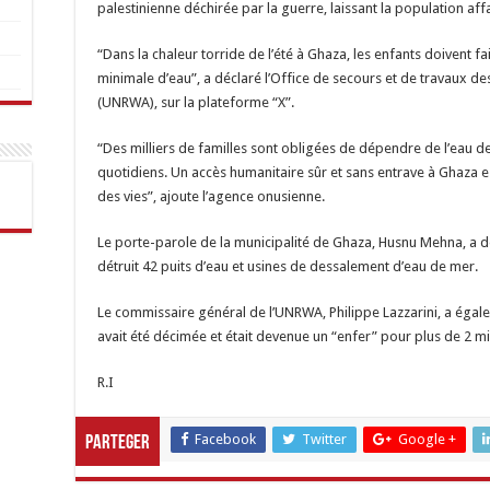
palestinienne déchirée par la guerre, laissant la population af
“Dans la chaleur torride de l’été à Ghaza, les enfants doivent f
minimale d’eau”, a déclaré l’Office de secours et de travaux de
(UNRWA), sur la plateforme “X”.
“Des milliers de familles sont obligées de dépendre de l’eau 
quotidiens. Un accès humanitaire sûr et sans entrave à Ghaza 
des vies”, ajoute l’agence onusienne.
Le porte-parole de la municipalité de Ghaza, Husnu Mehna, a déc
détruit 42 puits d’eau et usines de dessalement d’eau de mer.
Le commissaire général de l’UNRWA, Philippe Lazzarini, a ég
avait été décimée et était devenue un “enfer” pour plus de 2 m
R.I
Facebook
Twitter
Google +
Parteger