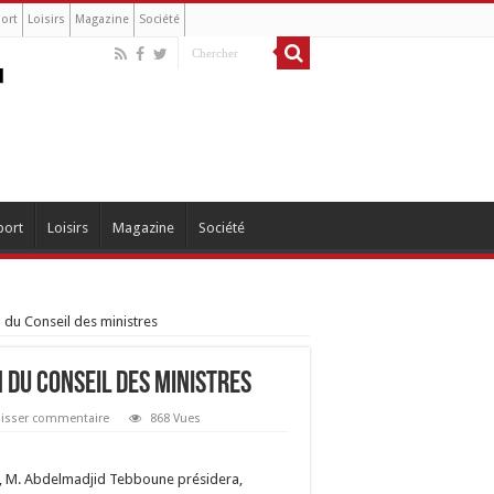
ort
Loisirs
Magazine
Société
port
Loisirs
Magazine
Société
du Conseil des ministres
 du Conseil des ministres
aisser commentaire
868 Vues
e, M. Abdelmadjid Tebboune présidera,