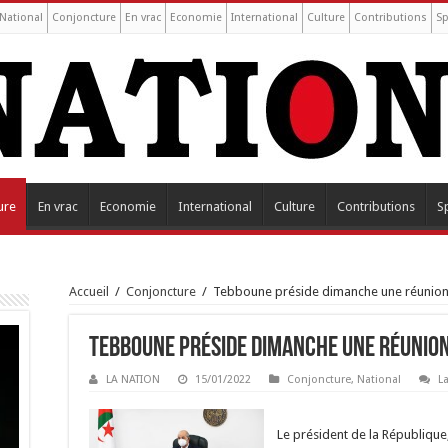
National
Conjoncture
En vrac
Economie
International
Culture
Contributions
Sp
ure
En vrac
Economie
International
Culture
Contributions
S
Accueil
/
Conjoncture
/
Tebboune préside dimanche une réunion 
Tebboune préside dimanche une réunion
LA NATION
15/01/2022
Conjoncture
,
National
L
Le président de la Républiqu