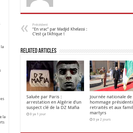
s
Précédent
“En vrac” par Madjid Khelassi :
C’est ça l’Afrique !
 la
Related Articles
s
Saluée par Paris :
Journée nationale de 
nes
arrestation en Algérie d’un
hommage présidenti
suspect clé de la DZ Mafia
retraités et aux famil
martyrs
Il ya 1 jour
e la
Il ya 2 jours
rts