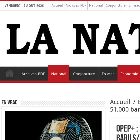
Accueil
Archives-PDF
National
Conjoncture
En vrac
VENDREDI , 7 AOÛT 2026
Archives-PDF
National
Conjoncture
En vrac
Economie
Accueil
/
EN VRAC
51.000 bar
OPEP+ :
barils/