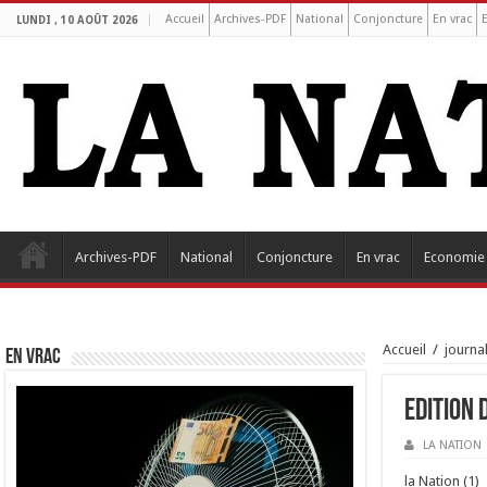
Accueil
Archives-PDF
National
Conjoncture
En vrac
LUNDI , 10 AOÛT 2026
Archives-PDF
National
Conjoncture
En vrac
Economie
Accueil
/
journa
EN VRAC
Edition 
LA NATION
la Nation (1)