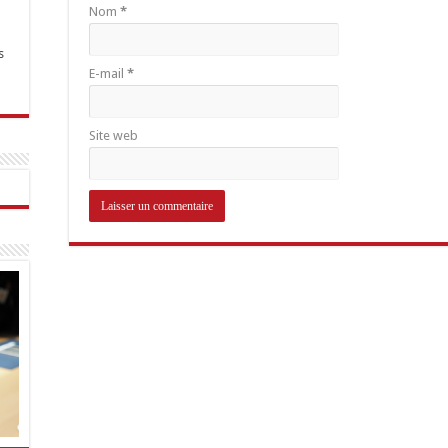
Nom
*
s
E-mail
*
Site web