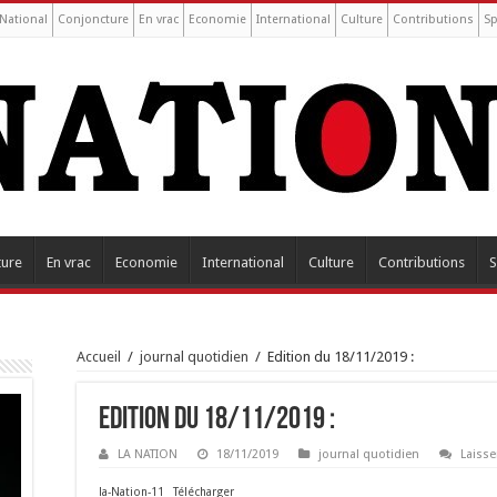
National
Conjoncture
En vrac
Economie
International
Culture
Contributions
Sp
ture
En vrac
Economie
International
Culture
Contributions
S
Accueil
/
journal quotidien
/
Edition du 18/11/2019 :
Edition du 18/11/2019 :
LA NATION
18/11/2019
journal quotidien
Laiss
la-Nation-11
Télécharger