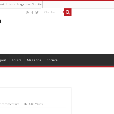
ort
Loisirs
Magazine
Société
port
Loisirs
Magazine
Société
er commentaire
1,067 Vues