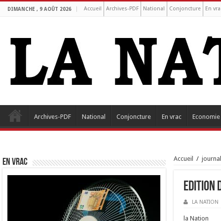
Accueil
Archives-PDF
National
Conjoncture
En vra
DIMANCHE , 9 AOÛT 2026
Archives-PDF
National
Conjoncture
En vrac
Economie
Accueil
/
journa
EN VRAC
Edition 
LA NATION
la Nation