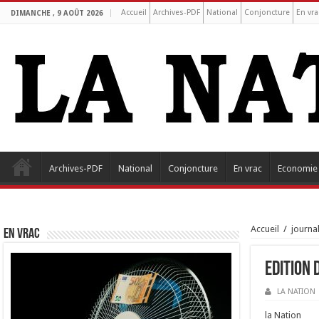
Accueil
Archives-PDF
National
Conjoncture
En vra
DIMANCHE , 9 AOÛT 2026
Archives-PDF
National
Conjoncture
En vrac
Economie
Accueil
/
journa
EN VRAC
Edition 
LA NATION
la Nation