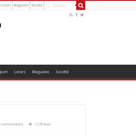
Loisirs
Magazine
Société
port
Loisirs
Magazine
Société
er commentaire
1,278 Vues