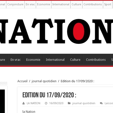
onal
Conjoncture
En vrac
Economie
International
Culture
Contributions
Sport
ture
En vrac
Economie
International
Culture
Contributions
S
Accueil
/
journal quotidien
/
Edition du 17/09/2020 :
Edition du 17/09/2020 :
LA NATION
16/09/2020
journal quotidien
Laiss
la Nation