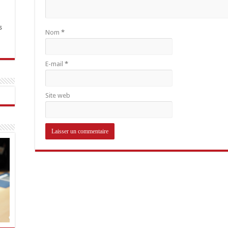
s
Nom
*
E-mail
*
Site web