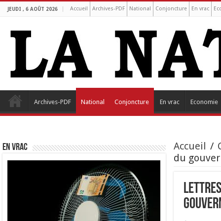
Accueil
Archives-PDF
National
Conjoncture
En vrac
Ec
JEUDI , 6 AOÛT 2026
Archives-PDF
National
Conjoncture
En vrac
Economie
Accueil
/
EN VRAC
du gouver
Lettres
gouvern