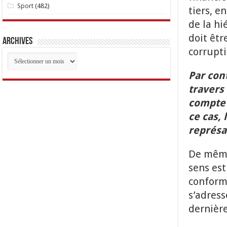
Sport
(482)
tiers, e
de la hi
doit êtr
Archives
corrupti
Archives
Par con
travers
compte 
ce cas, 
représai
De même
sens est
conform
s’adress
dernière