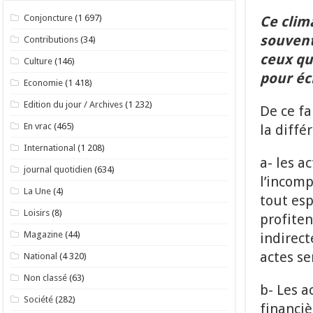
Conjoncture
(1 697)
Ce clim
souvent 
Contributions
(34)
ceux qui
Culture
(146)
pour éc
Economie
(1 418)
Edition du jour / Archives
(1 232)
De ce fa
En vrac
(465)
la diffé
International
(1 208)
a- les a
journal quotidien
(634)
l’incom
La Une
(4)
tout esp
Loisirs
(8)
profiten
Magazine
(44)
indirect
actes s
National
(4 320)
Non classé
(63)
b- Les a
Société
(282)
financiè