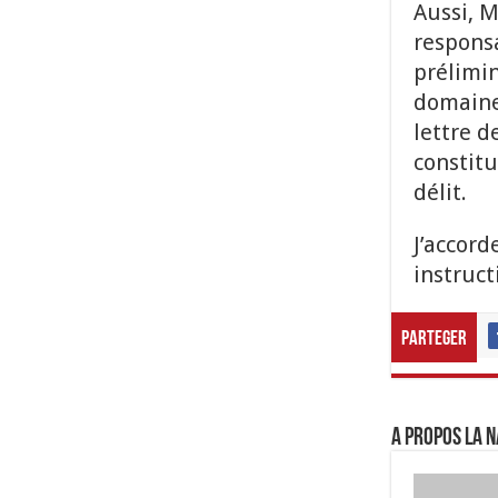
Aussi, M
responsa
prélimin
domaine 
lettre d
constitu
délit.
J’accord
instruct
Parteger
A propos LA N