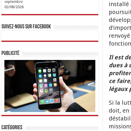
septembre
installé
02/08/2026
poursuit
développ
Suivez-nous sur Facebook
d’import
renvoyé 
fonction
Publicité
Il est d
dues à 
profite
ce faire
légaux 
Si la lu
doit, e
déstabil
missions
Catégories