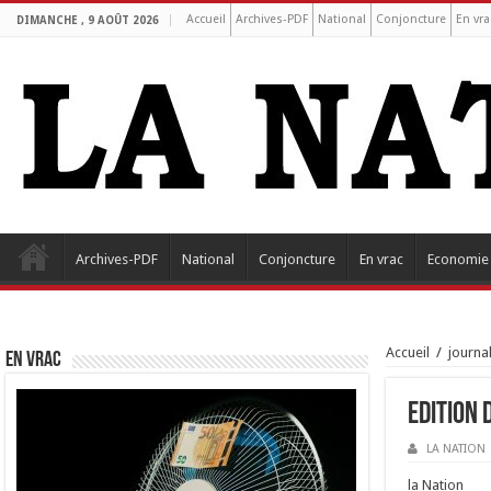
Accueil
Archives-PDF
National
Conjoncture
En vra
DIMANCHE , 9 AOÛT 2026
Archives-PDF
National
Conjoncture
En vrac
Economie
Accueil
/
journa
EN VRAC
Edition 
LA NATION
la Nation