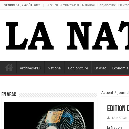
Accueil
Archives-PDF
National
Conjoncture
En vrac
VENDREDI , 7 AOÛT 2026
Archives-PDF
National
Conjoncture
En vrac
Economie
Accueil
/
journa
EN VRAC
Edition 
LA NATION
la Nation