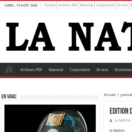
Accueil
Archives-PDF
National
Conjoncture
En vrac
LUNDI , 10 AOÛT 2026
Archives-PDF
National
Conjoncture
En vrac
Economie
Accueil
/
journa
EN VRAC
Edition 
LA NATION
la Nation