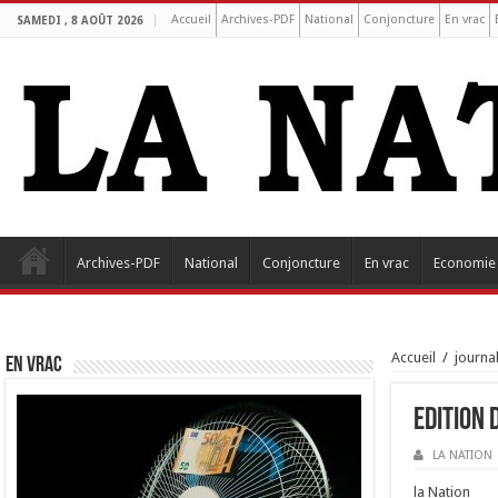
Accueil
Archives-PDF
National
Conjoncture
En vrac
SAMEDI , 8 AOÛT 2026
Archives-PDF
National
Conjoncture
En vrac
Economie
Accueil
/
journa
EN VRAC
Edition 
LA NATION
la Nation