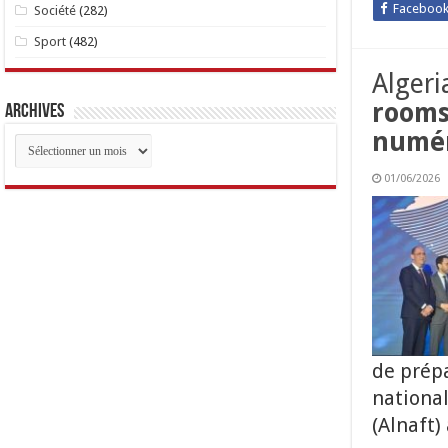
Faceboo
Société
(282)
Sport
(482)
Algeri
rooms
Archives
numé
Archives
01/06/2026
de prépa
national
(Alnaft