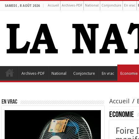
Accueil
Archives-PDF
National
Conjoncture
En vrac
SAMEDI , 8 AOÛT 2026
Archives-PDF
National
Conjoncture
En vrac
Economie
Accueil
/
EN VRAC
Economie
Foire 