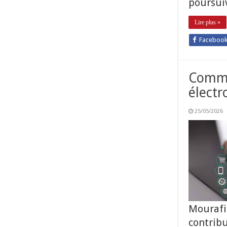
poursui
Lire plus »
Faceboo
Commer
électr
25/05/2026
Mourafik
contribu