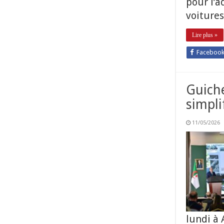
pour l’a
voitures
Lire plus »
Faceboo
Guiche
simpli
11/05/2026
lundi à 