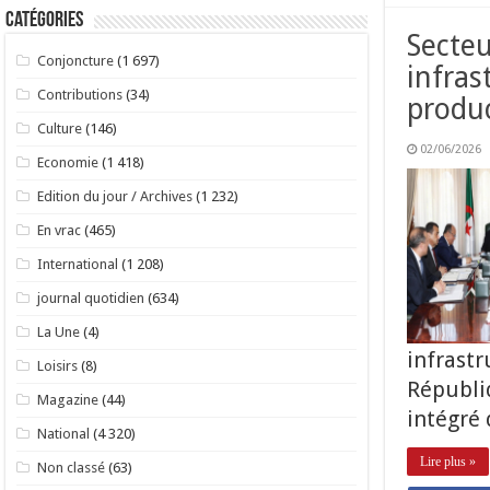
Catégories
Secteu
Conjoncture
(1 697)
infras
Contributions
(34)
produ
Culture
(146)
02/06/2026
Economie
(1 418)
Edition du jour / Archives
(1 232)
En vrac
(465)
International
(1 208)
journal quotidien
(634)
La Une
(4)
infrast
Loisirs
(8)
Républiq
Magazine
(44)
intégré
National
(4 320)
Lire plus »
Non classé
(63)