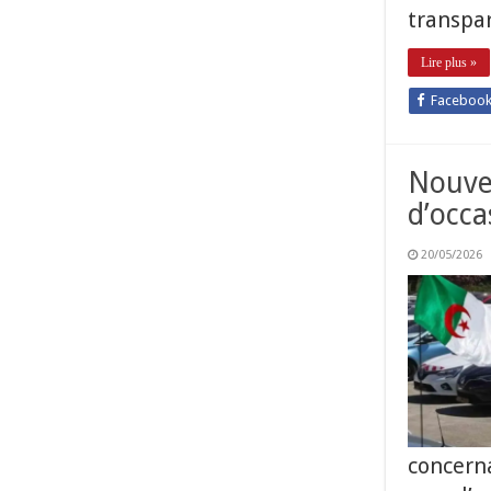
transpa
Lire plus »
Faceboo
Nouvel
d’occa
20/05/2026
concern