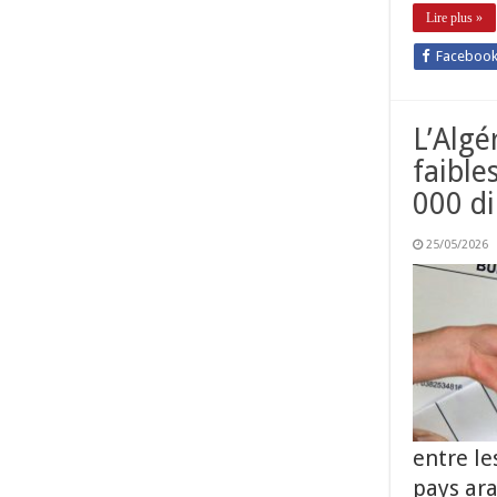
Lire plus »
Faceboo
L’Algé
faible
000 di
25/05/2026
entre le
pays ar