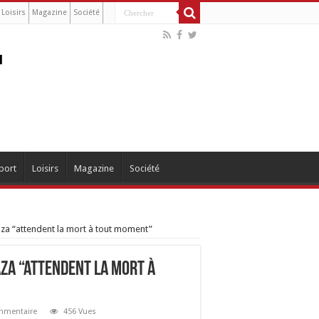
Loisirs
Magazine
Société
port
Loisirs
Magazine
Société
aza “attendent la mort à tout moment”
aza “attendent la mort à
ommentaire
456 Vues