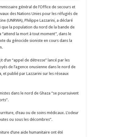
mmissaire général de l’Office de secours et
avaux des Nations Unies pour les réfugiés de
tine (UNRWA), Philippe Lazzarini, a déclaré
 que la population du nord de la bande de
 “attend la mort à tout moment”, dans le
xte du génocide sioniste en cours dans la
n.
agit d’un “appel de détresse” lancé par les
yés de l’agence onusienne dans le nord de
, et publié par Lazzarini sur les réseaux
nistes dans le nord de Ghaza “se poursuivent
rts”.
ourriture, d’eau ou de soins médicaux. L’odeur
 routes ou sous les décombres”.
niture d’une aide humanitaire ont été