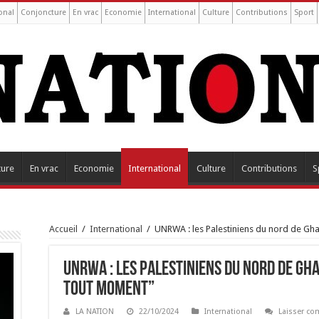
onal
Conjoncture
En vrac
Economie
International
Culture
Contributions
Sport
ture
En vrac
Economie
International
Culture
Contributions
S
Accueil
/
International
/
UNRWA : les Palestiniens du nord de Gh
UNRWA : les Palestiniens du nord de Gh
tout moment”
LA NATION
22/10/2024
International
Laisser c