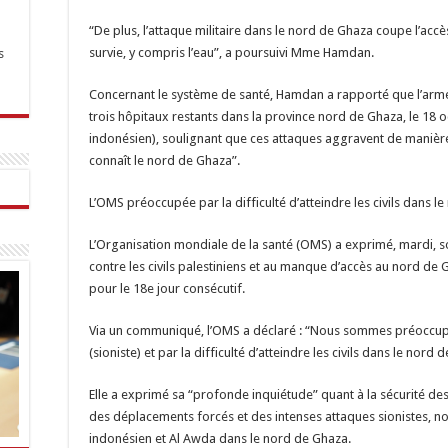
“De plus, l’attaque militaire dans le nord de Ghaza coupe l’acc
survie, y compris l’eau”, a poursuivi Mme Hamdan.
s
Concernant le système de santé, Hamdan a rapporté que l’armé
trois hôpitaux restants dans la province nord de Ghaza, le 18 oc
indonésien), soulignant que ces attaques aggravent de manière
connaît le nord de Ghaza”.
L’OMS préoccupée par la difficulté d’atteindre les civils dans le
L’Organisation mondiale de la santé (OMS) a exprimé, mardi, so
contre les civils palestiniens et au manque d’accès au nord de 
pour le 18e jour consécutif.
Via un communiqué, l’OMS a déclaré : “Nous sommes préoccupé
(sioniste) et par la difficulté d’atteindre les civils dans le nord 
Elle a exprimé sa “profonde inquiétude” quant à la sécurité des
des déplacements forcés et des intenses attaques sionistes, 
indonésien et Al Awda dans le nord de Ghaza.