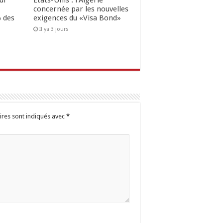
ui
Etats-Unis : l’Algérie
concernée par les nouvelles
 des
exigences du «Visa Bond»
Il ya 3 jours
ires sont indiqués avec
*