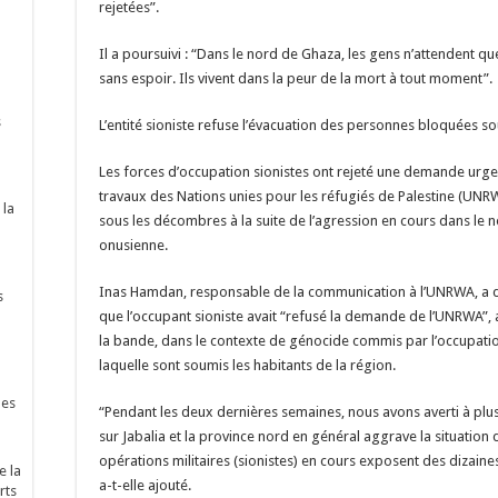
rejetées”.
Il a poursuivi : “Dans le nord de Ghaza, les gens n’attendent qu
sans espoir. Ils vivent dans la peur de la mort à tout moment”.
s
L’entité sioniste refuse l’évacuation des personnes bloquées 
Les forces d’occupation sionistes ont rejeté une demande urge
travaux des Nations unies pour les réfugiés de Palestine (UNR
 la
sous les décombres à la suite de l’agression en cours dans le 
onusienne.
Inas Hamdan, responsable de la communication à l’UNRWA, a d
s
que l’occupant sioniste avait “refusé la demande de l’UNRWA”, 
la bande, dans le contexte de génocide commis par l’occupatio
laquelle sont soumis les habitants de la région.
nes
“Pendant les deux dernières semaines, nous avons averti à plu
sur Jabalia et la province nord en général aggrave la situation
opérations militaires (sionistes) en cours exposent des dizaines
e la
a-t-elle ajouté.
rts