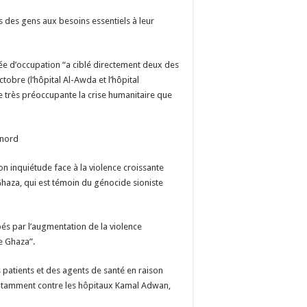
ès des gens aux besoins essentiels à leur
e d’occupation “a ciblé directement deux des
tobre (l’hôpital Al-Awda et l’hôpital
 très préoccupante la crise humanitaire que
 nord
n inquiétude face à la violence croissante
Ghaza, qui est témoin du génocide sioniste
s par l’augmentation de la violence
de Ghaza”.
 patients et des agents de santé en raison
notamment contre les hôpitaux Kamal Adwan,