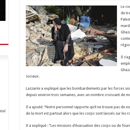
Le co
de tr
Pales
mardi
Ghaza
conte
régio
Il s’
emplo
Ghaza
sociaux.
Lazzarini a expliqué que les bombardements par les forces sio
depuis environ trois semaines, avec un nombre croissant de mo
Il a ajouté: “Notre personnel rapporte qu’il ne trouve pas de n
tiel
de la mort est partout alors que les corps sont laissés sur les
Il a expliqué : “Les missions d’évacuation des corps ou de four