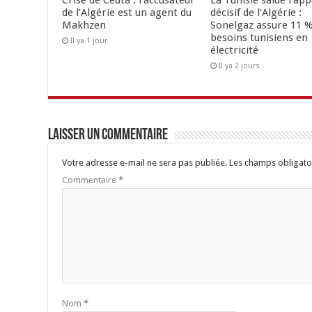
Crise de Ceuta : l’accusateur
La Tunisie salue l’app
de l’Algérie est un agent du
décisif de l’Algérie :
Makhzen
Sonelgaz assure 11 %
besoins tunisiens en
Il ya 1 jour
électricité
Il ya 2 jours
Laisser un commentaire
Votre adresse e-mail ne sera pas publiée.
Les champs obligato
Commentaire
*
Nom
*