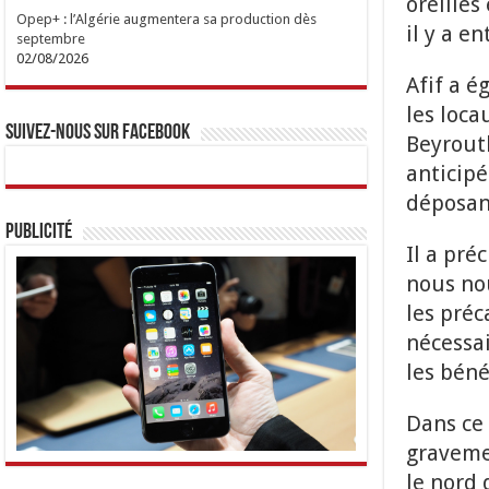
oreilles
Opep+ : l’Algérie augmentera sa production dès
il y a e
septembre
02/08/2026
Afif a é
les loca
Suivez-nous sur Facebook
Beyrouth
anticipé
déposan
Publicité
Il a pré
nous nou
les préc
nécessa
les béné
Dans ce 
gravemen
le nord 