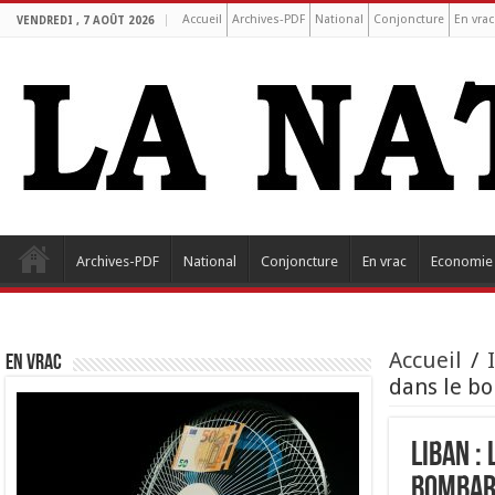
Accueil
Archives-PDF
National
Conjoncture
En vrac
VENDREDI , 7 AOÛT 2026
Archives-PDF
National
Conjoncture
En vrac
Economie
Accueil
/
EN VRAC
dans le b
Liban :
bombar