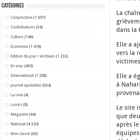
Catégories
La chaîn
Conjoncture
(1 697)
grièvem
Contributions
(34)
dans la 
Culture
(146)
Elle a a
Economie
(1 418)
vers la 
Edition du jour / Archives
(1 232)
victimes
En vrac
(465)
Elle a é
International
(1 208)
à Nahari
journal quotidien
(634)
provena
La Une
(4)
Loisirs
(8)
Le site 
Magazine
(44)
que deu
après le
National
(4 320)
équipes 
Non classé
(63)