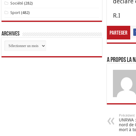
déclaré 
Société
(282)
Sport
(482)
R.I
Parteger
Archives
Archives
A propos LA N
Précédent
UNRWA : 
nord de 
mort à t