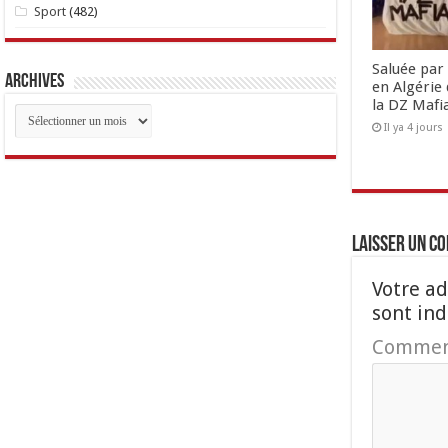
Sport
(482)
Saluée par 
Archives
en Algérie 
la DZ Mafi
Archives
Il ya 4 jours
Laisser un c
Votre ad
sont in
Commen