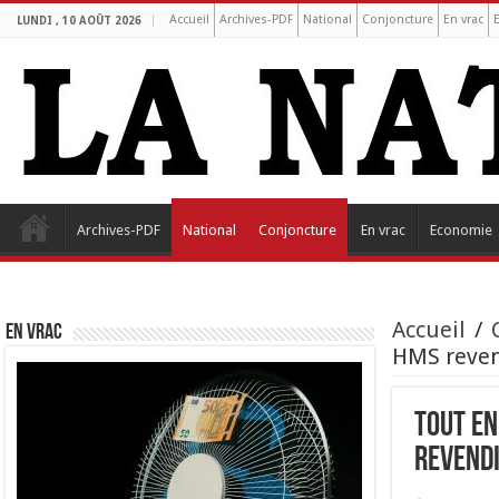
Accueil
Archives-PDF
National
Conjoncture
En vrac
LUNDI , 10 AOÛT 2026
Archives-PDF
National
Conjoncture
En vrac
Economie
Accueil
/
EN VRAC
HMS revend
Tout en
revendi