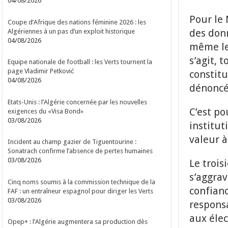
04/08/2026
Pour le 
Coupe d’Afrique des nations féminine 2026 : les
des donn
Algériennes à un pas d’un exploit historique
04/08/2026
même le
s’agit, 
Equipe nationale de football : les Verts tournent la
page Vladimir Petković
constitu
04/08/2026
dénoncé
Etats-Unis : l’Algérie concernée par les nouvelles
C’est po
exigences du «Visa Bond»
03/08/2026
institut
valeur à 
Incident au champ gazier de Tiguentourine :
Sonatrach confirme l’absence de pertes humaines
03/08/2026
Le trois
s’aggrav
Cinq noms soumis à la commission technique de la
confianc
FAF : un entraîneur espagnol pour diriger les Verts
03/08/2026
respons
aux élec
Opep+ : l’Algérie augmentera sa production dès