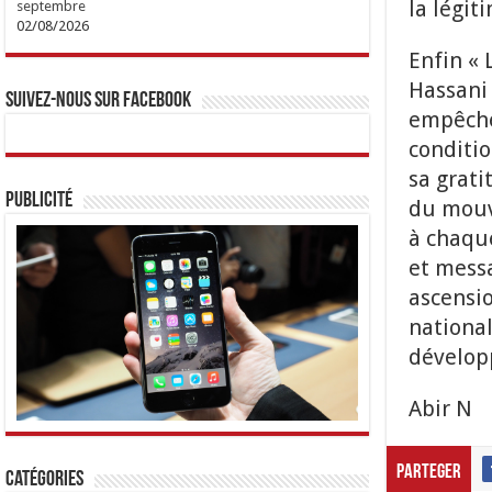
la légit
septembre
02/08/2026
Enfin «
Hassani 
Suivez-nous sur Facebook
empêchés
conditio
sa grati
Publicité
du mouve
à chaque
et messa
ascensio
national
dévelop
Abir N
Parteger
Catégories