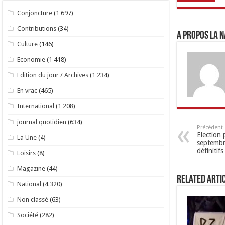
Conjoncture
(1 697)
Contributions
(34)
A propos LA N
Culture
(146)
Economie
(1 418)
Edition du jour / Archives
(1 234)
En vrac
(465)
International
(1 208)
journal quotidien
(634)
Précédent
Election 
La Une
(4)
septembre
définitifs
Loisirs
(8)
Magazine
(44)
Related Arti
National
(4 320)
Non classé
(63)
Société
(282)