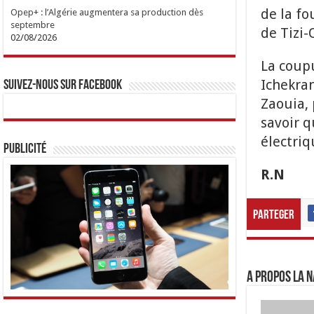
de la fo
Opep+ : l’Algérie augmentera sa production dès
septembre
de Tizi
02/08/2026
La coupu
Ichekran
Suivez-nous sur Facebook
Zaouia, 
savoir q
électriq
Publicité
R.N
Parteger
A propos LA N