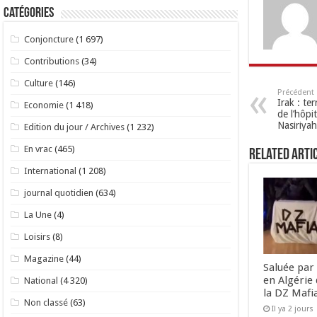
Catégories
Conjoncture
(1 697)
Contributions
(34)
Culture
(146)
Précédent
Irak : ter
Economie
(1 418)
de l’hôpi
Nasiriyah
Edition du jour / Archives
(1 232)
En vrac
(465)
Related Arti
International
(1 208)
journal quotidien
(634)
La Une
(4)
Loisirs
(8)
Magazine
(44)
Saluée par 
en Algérie 
National
(4 320)
la DZ Mafi
Non classé
(63)
Il ya 2 jours