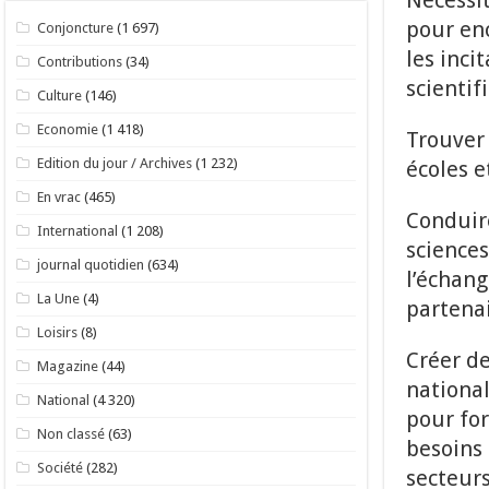
Nécessit
pour enc
Conjoncture
(1 697)
les inci
Contributions
(34)
scientif
Culture
(146)
Economie
(1 418)
Trouver
Edition du jour / Archives
(1 232)
écoles e
En vrac
(465)
Conduir
International
(1 208)
sciences
journal quotidien
(634)
l’échang
La Une
(4)
partenai
Loisirs
(8)
Créer de
Magazine
(44)
national
National
(4 320)
pour for
Non classé
(63)
besoins
Société
(282)
secteurs