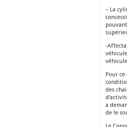
– La cyl
concessi
pouvant 
supérieu
-Affecta
véhicul
véhicule
Pour ce
conditio
des cha
d’activi
a deman
de le s
Le Conse