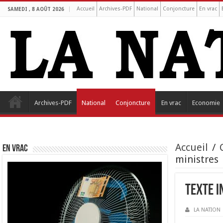
Accueil
Archives-PDF
National
Conjoncture
En vrac
SAMEDI , 8 AOÛT 2026
Archives-PDF
National
Conjoncture
En vrac
Economie
Accueil
/
EN VRAC
ministres
Texte i
LA NATION