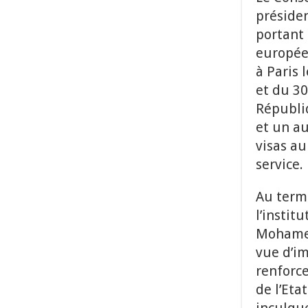
présiden
portant 
europée
à Paris 
et du 30
Républiq
et un au
visas au
service.
Au terme
l’instit
Mohamed
vue d’im
renforce
de l’Eta