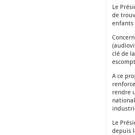
Le Prés
de trou
enfants 
Concerna
(audiovi
clé de l
escompté
A ce pro
renforce
rendre u
national
industri
Le Prési
depuis 