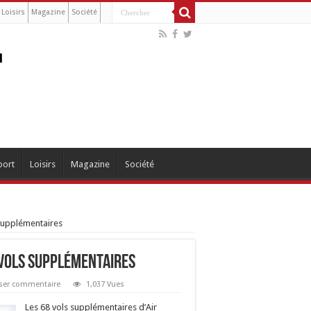
Loisirs
Magazine
Société
port
Loisirs
Magazine
Société
s supplémentaires
6 vols supplémentaires
sser commentaire
1,037 Vues
Les 68 vols supplémentaires d’Air