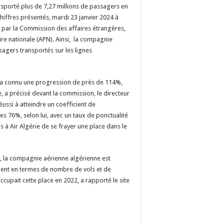
nsporté plus de 7,27 millions de passagers en
hiffres présentés, mardi 23 janvier 2024 à
n par la Commission des affaires étrangères,
re nationale (APN). Ainsi, la compagnie
agers transportés sur les lignes
er a connu une progression de près de 114%,
e, a précisé devant la commission, le directeur
réussi à atteindre un coefficient de
es 76%, selon lui, avec un taux de ponctualité
à Air Algérie de se frayer une place dans le
e, la compagnie aérienne algérienne est
nent en termes de nombre de vols et de
ccupait cette place en 2022, a rapporté le site