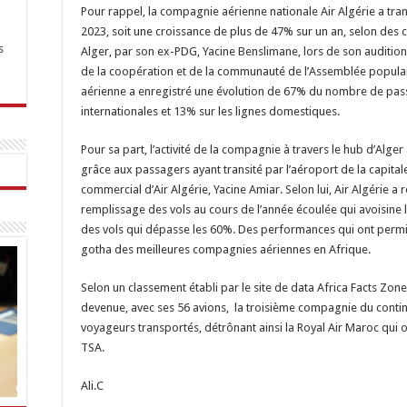
Pour rappel, la compagnie aérienne nationale Air Algérie a tra
2023, soit une croissance de plus de 47% sur un an, selon des c
s
Alger, par son ex-PDG, Yacine Benslimane, lors de son auditio
de la coopération et de la communauté de l’Assemblée populai
aérienne a enregistré une évolution de 67% du nombre de pass
internationales et 13% sur les lignes domestiques.
Pour sa part, l’activité de la compagnie à travers le hub d’Alg
grâce aux passagers ayant transité par l’aéroport de la capital
commercial d’Air Algérie, Yacine Amiar. Selon lui, Air Algérie a 
remplissage des vols au cours de l’année écoulée qui avoisine l
des vols qui dépasse les 60%. Des performances qui ont permis 
gotha des meilleures compagnies aériennes en Afrique.
Selon un classement établi par le site de data Africa Facts Zon
devenue, avec ses 56 avions, la troisième compagnie du conti
voyageurs transportés, détrônant ainsi la Royal Air Maroc qui o
TSA.
Ali.C