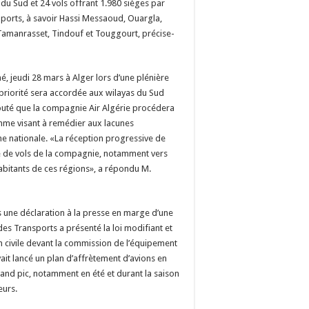
du Sud et 24 vols offrant 1.980 sièges par
ports, à savoir Hassi Messaoud, Ouargla,
 Tamanrasset, Tindouf et Touggourt, précise-
, jeudi 28 mars à Alger lors d’une plénière
 priorité sera accordée aux wilayas du Sud
jouté que la compagnie Air Algérie procédera
mme visant à remédier aux lacunes
ne nationale. «La réception progressive de
e de vols de la compagnie, notamment vers
abitants de ces régions», a répondu M.
ns une déclaration à la presse en marge d’une
des Transports a présenté la loi modifiant et
ion civile devant la commission de l’équipement
it lancé un plan d’affrètement d’avions en
nd pic, notamment en été et durant la saison
eurs.