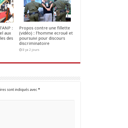
l’ANP :
Propos contre une fillette
el aux
(vidéo) : l’homme ecroué et
les des
poursuivi pour discours
discriminatoire
Il ya 2 jours
ires sont indiqués avec
*