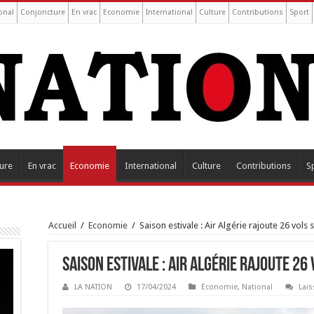
onal
Conjoncture
En vrac
Economie
International
Culture
Contributions
Sport
ure
En vrac
Economie
International
Culture
Contributions
S
Accueil
/
Economie
/
Saison estivale : Air Algérie rajoute 26 vol
Saison estivale : Air Algérie rajoute 2
LA NATION
17/04/2024
Economie
,
National
Lai