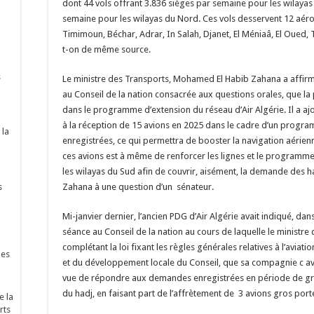
dont 44 vols offrant 3.836 sièges par semaine pour les wilayas 
semaine pour les wilayas du Nord. Ces vols desservent 12 aéro
Timimoun, Béchar, Adrar, In Salah, Djanet, El Méniaâ, El Oued,
t-on de même source.
s
Le ministre des Transports, Mohamed El Habib Zahana a affirmé
au Conseil de la nation consacrée aux questions orales, que la
dans le programme d’extension du réseau d’Air Algérie. Il a a
à la réception de 15 avions en 2025 dans le cadre d’un progra
 la
enregistrées, ce qui permettra de booster la navigation aérien
ces avions est à même de renforcer les lignes et le programm
les wilayas du Sud afin de couvrir, aisément, la demande des h
s
Zahana à une question d’un sénateur.
Mi-janvier dernier, l’ancien PDG d’Air Algérie avait indiqué, da
séance au Conseil de la nation au cours de laquelle le ministre 
complétant la loi fixant les règles générales relatives à l’aviat
nes
et du développement locale du Conseil, que sa compagnie c ava
vue de répondre aux demandes enregistrées en période de gra
du hadj, en faisant part de l’affrètement de 3 avions gros port
e la
rts