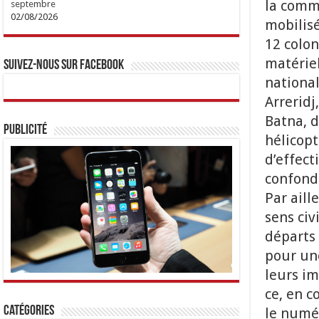
la comm
septembre
02/08/2026
mobilis
12 colon
matériel
Suivez-nous sur Facebook
national
Arreridj
Batna, 
Publicité
hélicopt
d’effect
confond
Par aill
sens civ
départs 
pour une
leurs im
ce, en c
Catégories
le numér