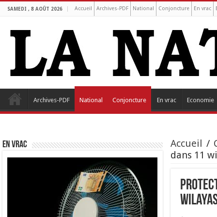
Accueil
Archives-PDF
National
Conjoncture
En vrac
SAMEDI , 8 AOÛT 2026
Archives-PDF
National
Conjoncture
En vrac
Economie
Accueil
/
EN VRAC
dans 11 wi
Protect
wilaya