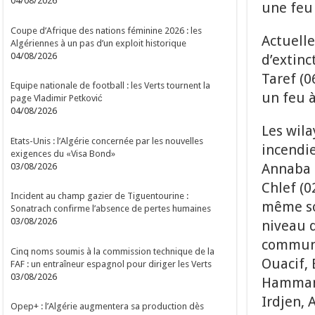
04/08/2026
une feu 
Coupe d’Afrique des nations féminine 2026 : les
Actuelle
Algériennes à un pas d’un exploit historique
04/08/2026
d’extinct
Taref (0
Equipe nationale de football : les Verts tournent la
un feu à
page Vladimir Petković
04/08/2026
Les wila
Etats-Unis : l’Algérie concernée par les nouvelles
incendies
exigences du «Visa Bond»
Annaba (
03/08/2026
Chlef (0
Incident au champ gazier de Tiguentourine :
même sou
Sonatrach confirme l’absence de pertes humaines
03/08/2026
niveau d
communes
Cinq noms soumis à la commission technique de la
Ouacif, 
FAF : un entraîneur espagnol pour diriger les Verts
03/08/2026
Hammam, 
Irdjen, 
Opep+ : l’Algérie augmentera sa production dès