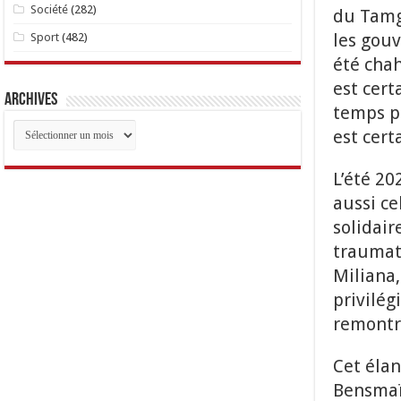
Société
(282)
du Tamgo
les gouv
Sport
(482)
été chah
est cert
Archives
temps pé
Archives
est cert
L’été 20
aussi ce
solidair
traumati
Miliana,
privilég
remontr
Cet éla
Bensmaïl