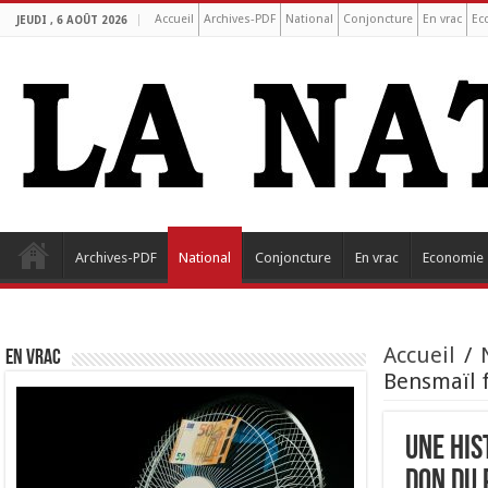
Accueil
Archives-PDF
National
Conjoncture
En vrac
Ec
JEUDI , 6 AOÛT 2026
Archives-PDF
National
Conjoncture
En vrac
Economie
Accueil
/
EN VRAC
Bensmaïl 
Une his
don du