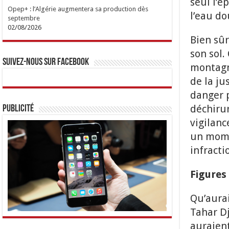
seul l’é
Opep+ : l’Algérie augmentera sa production dès
l’eau do
septembre
02/08/2026
Bien sûr
son sol.
Suivez-nous sur Facebook
montagn
de la ju
danger p
déchirur
Publicité
vigilanc
un momen
infractio
Figures
Qu’aura
Tahar Dj
auraient