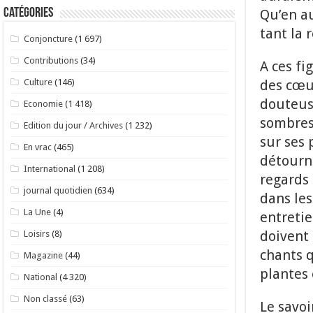
Qu’en au
Catégories
tant la 
Conjoncture
(1 697)
Contributions
(34)
A ces fi
des cœur
Culture
(146)
douteuse
Economie
(1 418)
sombres,
Edition du jour / Archives
(1 232)
sur ses 
En vrac
(465)
détourne
International
(1 208)
regards 
journal quotidien
(634)
dans les
La Une
(4)
entretie
doivent 
Loisirs
(8)
chants q
Magazine
(44)
plantes 
National
(4 320)
Non classé
(63)
Le savoi